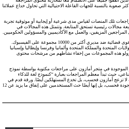
ين اتفقوا جميعًا على الانضمام معًا لمحاربة محتوى المراجعة
 إلى جعل الأمر أكثر صعوبة بالنسبة للجهات الفاعلة الاحتيالية التي تحاول خداع عملائنا
 الباحثين عن عمل على Glassdoor، والمتسوقين على Amazon، والمسافرين المتحمسين للتجول على Expedia، على مراجعات تلك المنصات لقياس مدى شرعية أو إيجابية أو موثوقية تجربة
ربعة مجالات رئيسية تستحق المتابعة. وتتمثل هذه المجالات في
مراجعين المزيفين، والعمل مع الأكاديميين والمسؤولين الحكوميين.
ئية ضد مديري أكثر من 10000 مجموعة على الفيسبوك
.
ت المتحدة والمملكة المتحدة وألمانيا وفرنسا وإيطاليا وإسبانيا
 المجموعات على وجه الخصوص تضم 43000 عضو حتى أزالتها شركة Meta في أوائل عام 2022. وتمكن مسؤولو هذه المجموعات من إخفاء نشاطهم من مرشحات محتوى
 الموجودة في متجر أمازون على مراجعات مكتوبة بواسطة نموذج
 الاصطناعي، حيث تبدأ معظم المراجعات بعبارة “كنموذج لغة للذكاء
ة لا تزعج أمازون فحسب، بل تخدع المستهلكين أيضًا. ورقة
قدم
في
حث المستخدمين على إنفاق ما يزيد عن 12