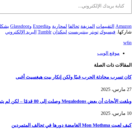
Amazon
التقييمات
المزيفة
تحالفا
لمحاربة
وExpedia
وGlassdoor
يشكل
شاركها.
فيسبوك
تويتر
بينتيريست
لينكدإن
Tumblr
البريد الإلكتروني
w6n
موقع الويب
المقالات
ذات الصلة
كان تسرب محادثة الحرب غبيًا ولكن إنكار بيت هيغسيث أغبى
27 مارس، 2025
وبلغت الأبحاث أن بعض Megalodons وصلت إلى 80 قدمًا – لكن لم يتم بناؤها مثل البيض الرائعين
10 مارس، 2025
كيف لعبت Mon Mothma الغامضة دورها في تحالف المتمردين