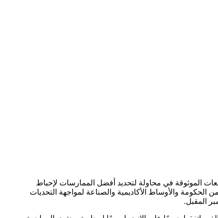
عات الموثوقة في محاولة لتحديد أفضل الممارسات لإحباط
 في مؤتمر التعليقات المزيفة الافتتاحي، الذي نظمته شركة TripAdvisor، والذي ضم ضيوفًا من الحكومة والأوساط الأكاديمية والصناعة لمواجهة التحديات
ر المقبل.