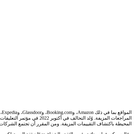
المواقع بما في ذلك Amazon، وBooking.com، وGlassdoor، وExpedia، وTripAdvisor، وTrustpilot بشكل جماعي
المحيطة باكتشاف التقييمات المزيفة. ومن المقرر أن تجتمع الشركات