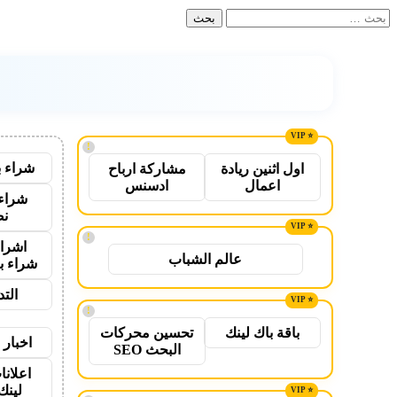
البحث
عن:
!
شراء ب
اول اثنين ريادة
مشاركة ارباح
اعمال
ادسنس
شراء 
نص
!
اشراق
عالم الشباب
شراء ب
الت
!
باقة باك لينك
تحسين محركات
اخبار 
البحث SEO
اعلانا
لينك 26