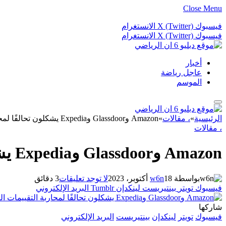
Close Menu
فيسبوك
X (Twitter)
الانستغرام
فيسبوك
X (Twitter)
الانستغرام
أخبار
عاجل رياضة
الموسم
الرئيسية
»
، مقالات
»
Amazon وGlassdoor وExpedia يشكلون تحالفًا لمحاربة التقييمات المزيفة
، مقالات
Amazon وGlassdoor وExpedia يشكلون تحالفًا لمحاربة التقييمات المزيفة
بواسطة
18 أكتوبر، 2023
w6n
لا توجد تعليقات
3 دقائق
فيسبوك
تويتر
بينتيريست
لينكدإن
Tumblr
البريد الإلكتروني
شاركها
فيسبوك
تويتر
لينكدإن
بينتيريست
البريد الإلكتروني