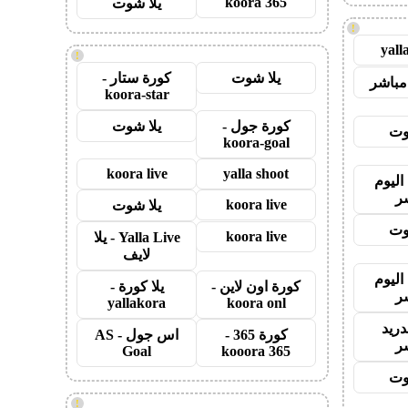
koora 365
يلا شوت
!
yall
!
يلا شوت
كورة ستار -
مباشر
koora-star
كورة جول -
يلا شوت
وت
koora-goal
koora live
yalla shoot
اليوم
ر
koora live
يلا شوت
وت
koora live
Yalla Live - يلا
لايف
اليوم
كورة اون لاين -
يلا كورة -
ر
yallakora
koora onl
دريد
كورة 365 -
اس جول - AS
ر
Goal
kooora 365
وت
!