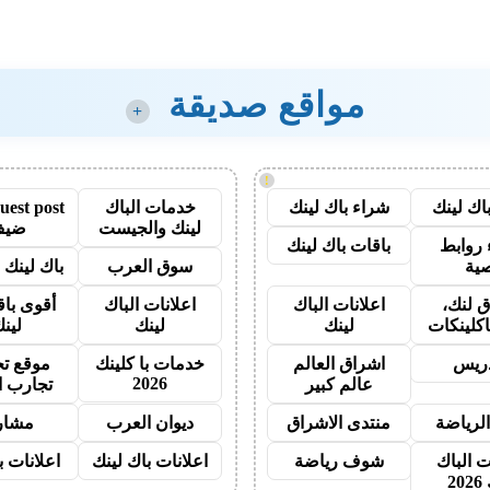
مواقع صديقة
+
!
اك لينك
شراء باك لينك
خدمات الباك
لينك والجيست
ضيف
روابط
باقات باك لينك
ية
سوق العرب
باك لينك با
 لنك،
اعلانات الباك
اعلانات الباك
أقوى باق
اكلينكات
لينك
لينك
لين
دريس
اشراق العالم
خدمات با كلينك
موقع تج
2026
عالم كبير
تجارب ا
الرياضة
منتدى الاشراق
ديوان العرب
مشار
ت الباك
شوف رياضة
اعلانات باك لينك
اعلانات ب
20