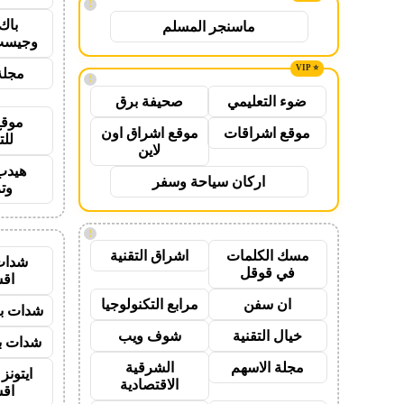
!
باك
ماسنجر المسلم
وجيست
مجلة
!
ضوء التعليمي
صحيفة برق
موقع
موقع اشراقات
موقع اشراق اون
للت
لاين
هيدب
اركان سياحة وسفر
وت
!
مسك الكلمات
اشراق التقنية
شدات
في قوقل
اق
ان سفن
مرابع التكنولوجيا
شدات بب
خيال التقنية
شوف ويب
شدات بب
مجلة الاسهم
الشرقية
ايتون
الاقتصادية
اق