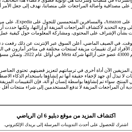
الشركاء في منصاتنا وشركاتنا هي أولوية قصوى لأعضاء هذا التحالف، الذ
امة في TripAdvisor. “للحفاظ بشكل أكبر على مصداقية وأصالة المراجعات على منصاتنا، نهدف
يعتمد الجميع، بدءًا من
لى وجه التحديد لاكتشاف المراجعات المزيفة أو إزالتها، ولكنها حددت أ
ت بشأن الإشراف على المحتوى، ومشاركة المعلومات حول كيفية عمل ال
وقت. في الصيف الماضي، أعلن السوق عبر الإنترنت عن ذلك
رفعت دعوى قضا
أفراد لترك تقييمات مزيفة لمنتجات مختلفة في متاجر أمازون في الولايا
واليابان. وقالت أمازون إن إحدى
 المزيفين الآن أداة أخرى في ترسانتهم لتعزيز قضيتهم.
تحتوي العناصر
ذه المراجعات لا تبذل أي جهد لإخفاء حقيقة أنها تم إنشاؤها باستخدام الذكاء
المنتج. سواء تم إنشاؤها بواسطة إنسان أو آلة، فإن التقييمات المزيف
اكتشاف المزيد من موقع دبليو 6 ان الرياضي
اشترك للحصول على أحدث التدوينات المرسلة إلى بريدك الإلكتروني.