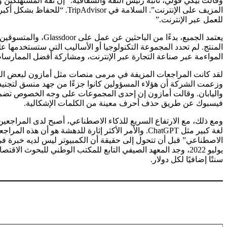
وقالت بيكي فولي، نائبة رئيس الثقة والشفافية: “إن ثقة المستهلكين و
المزيف على الإنترنت”. السل
للعمل عبر الإنترنت.”
المنتج. لم تحدد المجموعة التكنولوجيا أو الأساليب التي ستستخدمها ع
المواءمة عبر صناعة التجارة عبر الإنترنت، ومشاركة أفضل الممارسا
لقد كانت المراجعات المزيفة في مرمى منصات مثل أمازون لبعض ال
وزعمت الشركة أن هؤلاء المسؤولين كانوا جزءًا من جهد منسق لتجنيد ال
فيسبوك عن طريق حذف أحرف معينة من الكلمات الإشكالية.
ومع ذلك، مع الارتفاع السريع للذكاء الاصطناعي، أصبح لدى المراجعين
لغة كبير
مثل ChatGPT. والأمر الأكثر إثارة للدهشة هو أن ه
الاصطناعي” قبل أن تتحول إلى حقيقة أن الكمبيوتر ليس لديه خبرة في 
يوليو 2022، وجد المعهد الصيفي التابع للمكتب الوطني للبحوث الاقتصادية أن المراجعات المزيفة لا تدفع المستخدمين إلى شراء منتجات أقل جودة فحسب، بل إنها أيضًا
سنتًا إضافيًا لكل دولار
.
كتابة بريدك الإلكتروني...