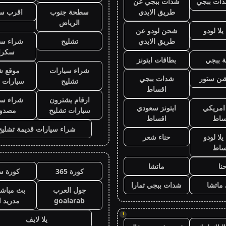
ات ببجي
شدات ببجي عن
طريق الايدي
سطحة جنوب
اقرب س
الرياض
لا لودو
شحن لودو عن
طريق الايدي
تشليح
شراء سي
سكرا
 ببجي
بطاقات ايتونز
شراء سيارات
موقع ش
يشن ستور
شدات ببجي
تشليح
سيارات 
اقساط
ارقام يشترون
شراء سي
 امريكي
ايتونز سعودي
سيارات تشليح
مصدو
ساط
اقساط
شراء سيارات قديمة تشليح
لا لودو
حناء شعر
ساط
نا
ماتشا
كورة 365
كورة س
ماتشا
شدات ببجي تمارا
جول العرب
بث مباشر
goalarab
مدريد ا
!
يلا لايف