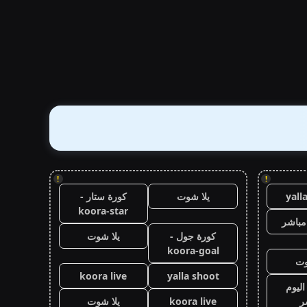
!
!
yall
يلا شوت
كورة ستار -
koora-star
مباشر
كورة جول -
يلا شوت
koora-goal
وت
koora live
yalla shoot
اليوم
ر
koora live
يلا شوت