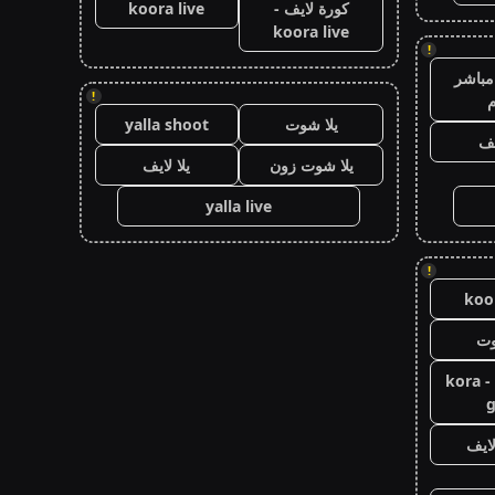
كورة لايف -
koora live
koora live
!
مباشر
!
م
يلا شوت
yalla shoot
يف
يلا شوت زون
يلا لايف
yalla live
!
koor
وت
كورة جول - kora
g
ايف