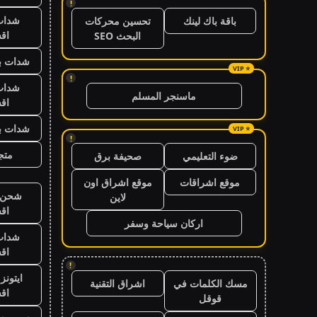
!
شدات
باقة باك لينك
تحسين محركات
اق
البحث SEO
شدات بب
!
شدات
ماسنجر المسلم
اق
شدات بب
!
متجر
ضوء التعليمي
صحيفة برق
موقع اشراقات
موقع اشراق اون
شحن ي
لاين
اق
اركان سياحة وسفر
شدات
اق
!
ايتون
مسك الكلمات في
اشراق التقنية
اق
قوقل