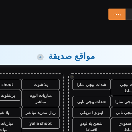
مواقع صديقة
+
!
 ببجي
شدات ببجي تمارا
يلا شوت
a shoot
ساط
مباريات اليوم
برشلونة 
جي تمارا
شدات ببجي تابي
مباشر
جي تابي
ايتونز امريكي
ريال مدريد مباشر
يلا ش
ز سعودي
شحن يلا لودو
yalla shoot
مباريات 
ساط
اقساط
مباش