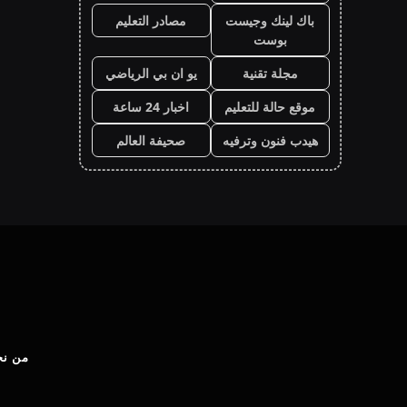
باك لينك وجيست
مصادر التعليم
بوست
مجلة تقنية
يو ان بي الرياضي
موقع حالة للتعليم
اخبار 24 ساعة
هيدب فنون وترفيه
صحيفة العالم
من نح