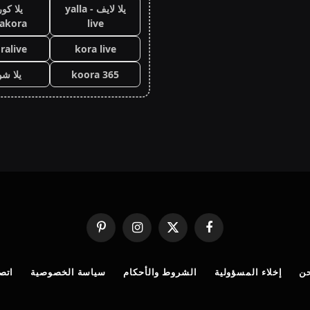
يلا لايف - yalla
يلا كور
lakora
live
ralive
kora live
koora 365
يلا ش
فيسبوك
X
الانستغرام
بينتيريست
(Twitter)
ن
إخلاء المسؤولية
الشروط والأحكام
سياسة الخصوصية
اتصل