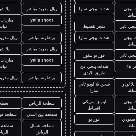
 ببجي
شدات ببجي تمارا
ريال مدريد مباشر
يلا ش
ساط
yalla shoot
مباريات 
جي تابي
متجر تقسيط
مباش
 ببجي
شدات ببجي تمارا
برشلونة مباشر
ريال مدريد
ساط
ريال مدريد مباشر
يلا ش
جي تابي
فور يو ستور
yalla shoot
مباريات 
 4u
شدات ببجي عن
مباش
طريق الايدي
برشلونة مباشر
ريال مدريد
لا لودو
شحن يلا لودو تابي
ساط
تمارا
 ببجي
ايتونز امريكي
سطحة الرياض
سطح
ساط
اقساط
سطحة بين المدن
سطحة هيد
ز سعودي
فور يو
ساط
سطحة شمال
سطحة 
الرياض
الري