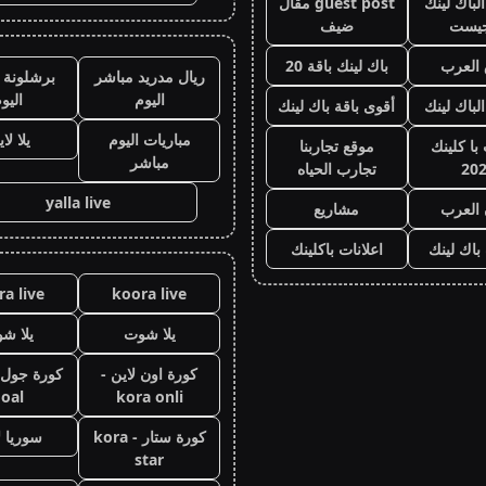
لباك لينك
guest post مقال
جيست
ضيف
العرب
باك لينك باقة 20
ريال مدريد مباشر
برشلونة 
اليوم
اليو
الباك لينك
أقوى باقة باك لينك
مباريات اليوم
يلا لا
با كلينك
موقع تجاربنا
مباشر
20
تجارب الحياه
yalla live
 العرب
مشاريع
 باك لينك
اعلانات باكلينك
a live
koora live
يلا شوت
يلا ش
كورة اون لاين -
oal
kora onli
كورة ستار - kora
سوريا ل
star