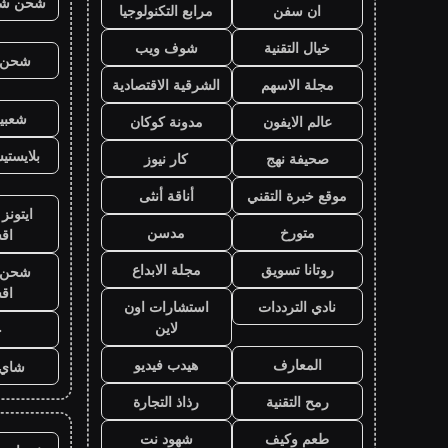
شحن شد
ان سفن
مرابع التكنولوجيا
خيال التقنية
شوف ويب
شحن ي
مجلة الاسهم
الشرقية الاقتصادية
شعبية
عالم الايفون
مدونة كوكان
بلايست
صحيفة نهج
كار نيوز
موقع خبرة التقني
أناقة أنثى
ايتونز
متورخ
مدسن
اق
روتانا تسويق
مجلة الابداع
شحن ي
اق
نادي الترددات
استشارات اون
لاين
ح
المعارف
هيدب فيديو
شاي 
رمح التقنية
رذاذ التجارة
طعم وكيف
شهود نت