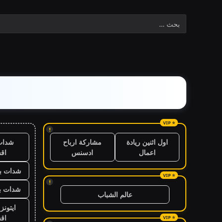
!
شدات
اول اثنين ريادة
مشاركة ارباح
اق
اعمال
ادسنس
شدات بب
!
شدات بب
عالم الشباب
ايتون
اق