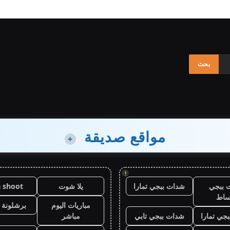
مواقع صديقة
+
!
 ببجي
شدات ببجي تمارا
يلا شوت
a shoot
ساط
مباريات اليوم
برشلونة 
جي تمارا
شدات ببجي تابي
مباشر