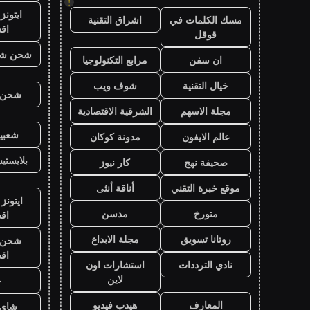
!
ايتون
مسك الكلمات في
اشراق التقنية
اق
قوقل
شحن شد
ان سفن
مرابع التكنولوجيا
خيال التقنية
شوف ويب
شحن ي
مجلة الاسهم
الشرقية الاقتصادية
شعبية
عالم الايفون
مدونة كوكان
بلايست
صحيفة نهج
كار نيوز
موقع خبرة التقني
أناقة أنثى
ايتونز
متورخ
مدسن
اق
روتانا تسويق
مجلة الابداع
شحن ي
اق
نادي الترددات
استشارات اون
لاين
ح
المعارف
هيدب فيديو
شاي 