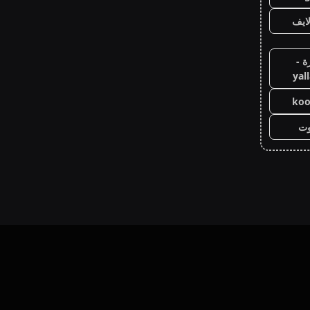
ايف
ة -
yal
koo
وت