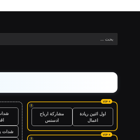
!
شدات
اول اثنين ريادة
مشاركة ارباح
اق
اعمال
ادسنس
شدات بب
!