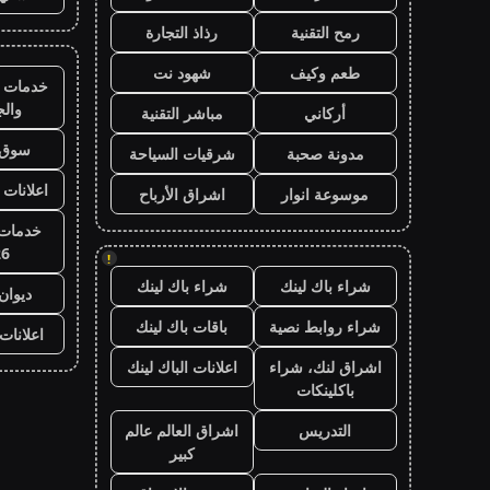
رمح التقنية
رذاذ التجارة
طعم وكيف
شهود نت
خدمات ا
وال
أركاني
مباشر التقنية
سوق 
مدونة صحبة
شرقيات السياحة
اعلانات 
موسوعة انوار
اشراق الأرباح
خدمات 
26
!
شراء باك لينك
شراء باك لينك
ديوان
شراء روابط نصية
باقات باك لينك
اعلانات
اشراق لنك، شراء
اعلانات الباك لينك
باكلينكات
التدريس
اشراق العالم عالم
كبير