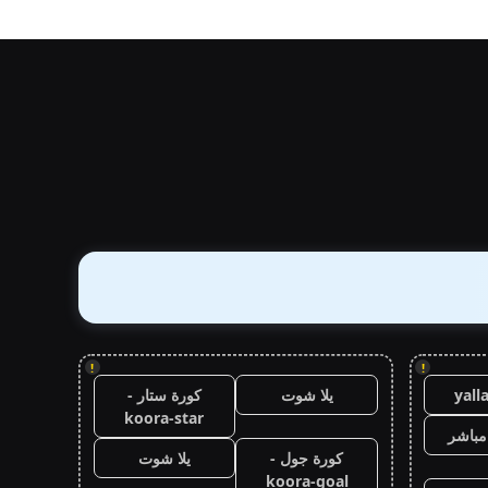
!
!
yall
يلا شوت
كورة ستار -
koora-star
مباشر
كورة جول -
يلا شوت
koora-goal