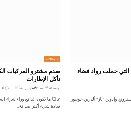
، مقالات
 التي حملت رواد فضاء
صدم مشترو المركبات الكهر
تأكل الإطارات
بواسطة
25 يناير، 2024
w6n
0
ناسا نيل أرمسترونج وإدوين “باز” ​​ألدرين جونيور
غالبًا ما يكون الدافع وراء شراء ال
قيادة شيء أكثر صداقة…