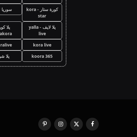
كورة ستار - kora
سوريا ل
star
يلا لايف - yalla
يلا كور
lakora
live
ralive
kora live
koora 365
يلا ش
فيسبوك
X
الانستغرام
بينتيريست
(Twitter)