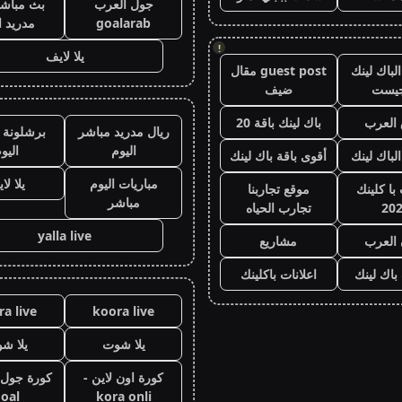
جول العرب
بث مباشر
goalarab
مدريد ا
!
يلا لايف
لباك لينك
guest post مقال
جيست
ضيف
العرب
باك لينك باقة 20
ريال مدريد مباشر
برشلونة 
اليوم
اليو
الباك لينك
أقوى باقة باك لينك
مباريات اليوم
يلا لا
با كلينك
موقع تجاربنا
مباشر
20
تجارب الحياه
yalla live
 العرب
مشاريع
 باك لينك
اعلانات باكلينك
a live
koora live
يلا شوت
يلا ش
كورة اون لاين -
oal
kora onli