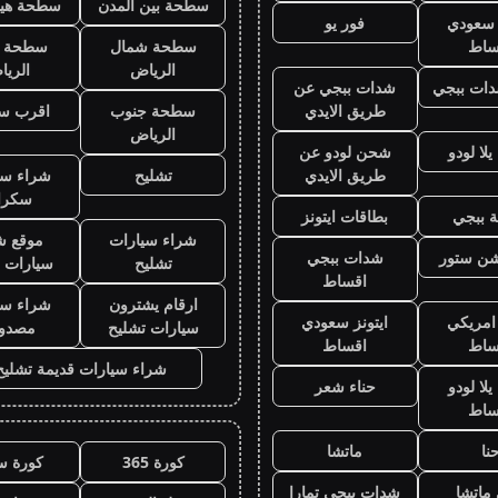
سطحة بين المدن
سطحة هيد
ز سعودي
فور يو
ساط
سطحة شمال
سطحة 
الرياض
الري
ات ببجي
شدات ببجي عن
طريق الايدي
سطحة جنوب
اقرب س
الرياض
لا لودو
شحن لودو عن
طريق الايدي
تشليح
شراء سي
سكرا
 ببجي
بطاقات ايتونز
شراء سيارات
موقع ش
يشن ستور
شدات ببجي
تشليح
سيارات 
اقساط
ارقام يشترون
شراء سي
 امريكي
ايتونز سعودي
سيارات تشليح
مصدو
ساط
اقساط
شراء سيارات قديمة تشليح
لا لودو
حناء شعر
ساط
نا
ماتشا
كورة 365
كورة س
ماتشا
شدات ببجي تمارا