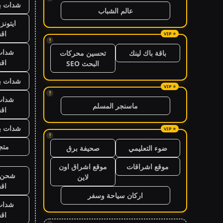
شدات بب
عالم الشباب
ايتون
اق
!
شدات
باقة باك لينك
تحسين محركات
اق
البحث SEO
شدات بب
!
شدات
ماسنجر المسلم
اق
شدات بب
!
متجر
ضوء التعليمي
صحيفة برق
موقع اشراقات
موقع اشراق اون
شحن ي
لاين
اق
اركان سياحة وسفر
شدات
اق