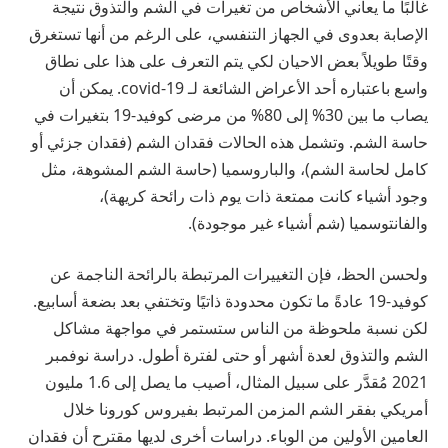
غالبًا ما يعاني الأشخاص من تغيرات في الشم والتذوق نتيجة
الإصابة بعدوى في الجهاز التنفسي، على الرغم من أنها تستغرق
وقتًا طويلاً
بعض الاحيان
لكي يتم التعرف على هذا على نطاق
واسع باعتباره أحد الأعراض الشائعة لـ covid-19. يمكن أن
يصاب ما بين 30% إلى 80% من مرضى كوفيد-19 بتغيرات في
حاسة الشم. وتشمل هذه الحالات فقدان الشم (فقدان جزئي أو
كامل لحاسة الشم)، والباروسميا (حاسة الشم المشوهة، مثل
وجود أشياء كانت ممتعة ذات يوم ذات رائحة كريهة)،
والفانتوسميا (شم أشياء غير موجودة).
ولحسن الحظ، فإن التغييرات المرتبطة بالرائحة الناجمة عن
كوفيد-19 عادةً ما تكون محدودة ذاتيًا وتختفي بعد بضعة أسابيع.
لكن نسبة ملحوظة من الناس ستستمر في مواجهة مشاكل
الشم والتذوق لعدة أشهر أو حتى لفترة أطول. دراسة نوفمبر
2021
مُقدَّر
على سبيل المثال، أصيب ما يصل إلى 1.6 مليون
أمريكي بفقر الشم المزمن المرتبط بفيروس كورونا خلال
العامين الأولين من الوباء. دراسات أخرى لديها
مقترح
أن فقدان