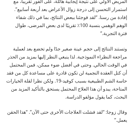
المريض الأولي على نتيجة إيجابية هائلة، على الفور تقريبا، مع
استمرار التحسن إلى درجة زوال الأعراض بعد أربعة أسابيع”.
إفادة
من رسنا. “لقد فوجئنا ببعض النتائج، بما في ذلك شفاء
الوهم الوهمي بنسبة 100٪ تقريبًا لدى بعض المرضى، طوال
فترة التجربة.”
وتستند النتائج إلى حجم عينة صغير جدًا ولم تخضع بعد لعملية
مراجعة النظراء النموذجية. لذا ينبغي النظر إليها بمزيد من الحذر
في الوقت الحالي. وحتى في أفضل ضوء ممكن، فمن المحتمل
أن كتل العقدة النجمية لن تكون قادرة على مساعدة كل من فقد
حاسة الشم الطبيعية بسبب كوفيد-19. ولكن نظرا لقلة الخيارات
المتاحة، يبدو أن هذا العلاج المحتمل يستحق بالتأكيد المزيد من
البحث، كما يقول مؤلفو الدراسة.
وقال زوجا: “لقد فشلت العلاجات الأخرى حتى الآن”. “هذا الحقن
يعمل.”