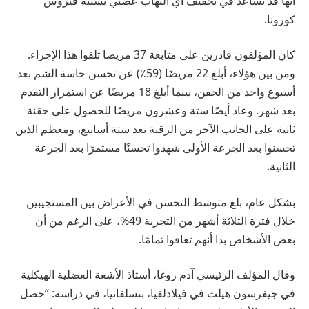
أنها قد تساعد في تخفيف أي التهاب عصبي يسببه فيروس
كورونا.
كان المؤلفون قادرين على متابعة 37 مريضا تلقوا هذا الإجراء.
ومن بين هؤلاء، أبلغ 22 مريضًا (59٪) عن تحسن حاسة الشم بعد
أسبوع واحد من الحقن، بينما أبلغ 18 مريضًا عن استمرار التقدم
بعد شهر. وعاد أيضًا ستة وعشرون مريضًا للحصول على حقنة
ثانية على الجانب الآخر من الرقبة بعد ستة أسابيع، ومعظم الذين
تحسنوا بعد الجرعة الأولى شهدوا تحسنًا مستمرًا بعد الجرعة
الثانية.
بشكل عام، بلغ متوسط ​​التحسن في الأعراض بين المستجيبين
خلال فترة الثلاثة أشهر من التجربة 49%، على الرغم من أن
بعض الأشخاص بدا أنهم تعافوا تمامًا.
وقال المؤلف الرئيسي آدم زوغا، أستاذ الأشعة العضلية الهيكلية
في جيفرسون هيلث في فيلادلفيا، بنسلفانيا، في دراسة: “حصل