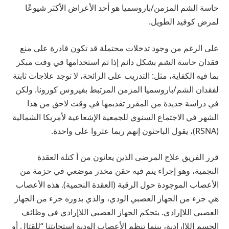
حاسة الشم المزمن/باروسميا هو أحد الأعراض الأكثر شيوعًا
لمرض كوفيد الطويل.
على الرغم من وجود تدخلات محتملة قد تكون قادرة على منع
فقدان حاسة الشم بشكل دائم إذا تم استخدامها في وقت مبكر
بما فيه الكفاية، مثل:
التدريب على الرائحة
، لا توجد علاجات ثابتة
لفقدان الشم/باروسميا المزمن المرتبط بفيروس كورونا. ولكن
في دراسة جديدة من المقرر تقديمها في وقت لاحق من هذا
الشهر في الاجتماع السنوي للجمعية الإشعاعية لأمريكا الشمالية
(RSNA)، يقول الباحثون إنهم ربما عثروا على واحدة.
قرر الفريق علاج المرضى الذين يعانون من أ
كتلة العقدة
النجمية
، وهو إجراء يتم فيه حقن مخدر موضعي في حزمة من
الأعصاب الموجودة حول الرقبة (العقدة النجمية). هذه الأعصاب
هي جزء من الجهاز العصبي الودي، والذي بدوره جزء من الجهاز
العصبي اللاإرادي. يتحكم الجهاز العصبي اللاإرادي في وظائف
الجسم اللاإرادية، بينما تنظم الأعصاب الودية استجابتنا “للقتال أو