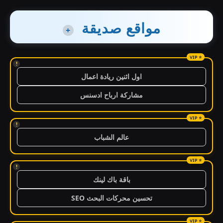
مواقع صديقة
+
!
اول اثنين ريادة اعمال
مشاركة ارباح ادسنس
!
عالم الشباب
!
باقة باك لينك
تحسين محركات البحث SEO