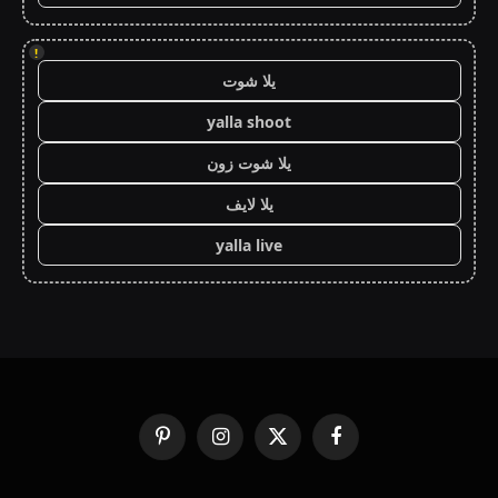
!
يلا شوت
yalla shoot
يلا شوت زون
يلا لايف
yalla live
فيسبوك
X
الانستغرام
بينتيريست
(Twitter)