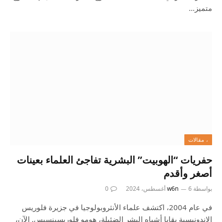
متميز…
، مقالات
حفريات “الهوبيت” البشرية تفاجئ العلماء بعينات
أصغر وأقدم
بواسطة
6 أغسطس، 2024
w6n
0
في عام 2004، اكتشف علماء الأنثروبولوجيا في جزيرة فلوريس
الإندونيسية بقايا أشباه البشر الضئيلة، هومو فلوريسينسيس. الآن،