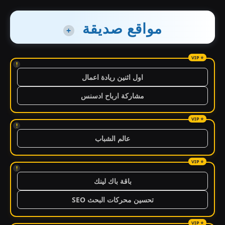
مواقع صديقة
+
!
اول اثنين ريادة اعمال
مشاركة ارباح ادسنس
!
عالم الشباب
!
باقة باك لينك
تحسين محركات البحث SEO