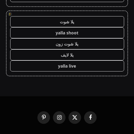
!
يلا شوت
yalla shoot
يلا شوت زون
يلا لايف
yalla live
فيسبوك
X
الانستغرام
بينتيريست
(Twitter)