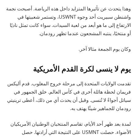
وهذا يتحدث عن تأثيرها المتزايد داخل هذه الرياضة. أصبحت نجمة
واشنطن سبيريت أحد وجوه USWNT، وتستمر شعبيتها في
الارتفاع إلى ما هو أبعد من لعبة السيدات. سواء كانت تمثل ناديًا
أو منتخبًا، ينتبه المشجعون عندما تظهر رودمان.
وكان يوم الجمعة مثالا آخر.
يوم لا ينسى لكرة القدم الأمريكية
تقدمت الولايات المتحدة إلى مرحلة خروج المغلوب. قدم أليكس
فريمان لحظة هائلة أخرى في كأس العالم. خلق الجمهور في
سياتل أجواءً لا تُنسى. وقبل أن يحدث أي من ذلك، أعطى ترينيتي
رودمان للجماهير شيئًا يهتف به.
لمدة بعد ظهر أحد الأيام، تقاسم المنتخبان الوطنيان الأمريكيان
الأضواء. حصلت USMNT على النتيجة التي أرادتها. حصل