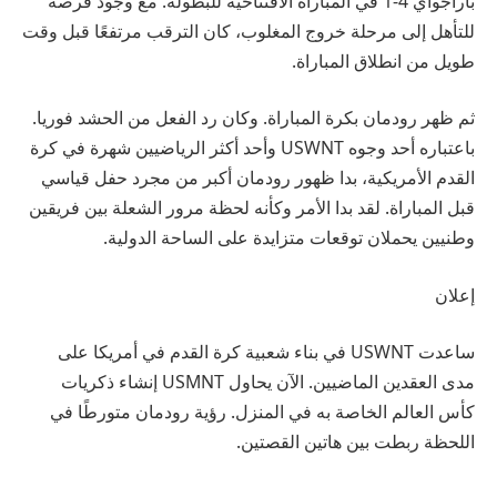
باراجواي 4-1 في المباراة الافتتاحية للبطولة. مع وجود فرصة
للتأهل إلى مرحلة خروج المغلوب، كان الترقب مرتفعًا قبل وقت
طويل من انطلاق المباراة.
ثم ظهر رودمان بكرة المباراة. وكان رد الفعل من الحشد فوريا.
باعتباره أحد وجوه USWNT وأحد أكثر الرياضيين شهرة في كرة
القدم الأمريكية، بدا ظهور رودمان أكبر من مجرد حفل قياسي
قبل المباراة. لقد بدا الأمر وكأنه لحظة مرور الشعلة بين فريقين
وطنيين يحملان توقعات متزايدة على الساحة الدولية.
إعلان
ساعدت USWNT في بناء شعبية كرة القدم في أمريكا على
مدى العقدين الماضيين. الآن يحاول USMNT إنشاء ذكريات
كأس العالم الخاصة به في المنزل. رؤية رودمان متورطًا في
اللحظة ربطت بين هاتين القصتين.