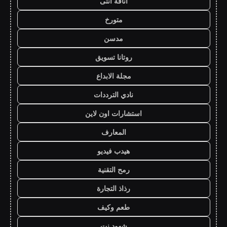
أناقة أنثى
متورخ
مدسن
روتانا تسويق
مجلة الابداع
نادي الترددات
استشارات اون لاين
المعارف
هيدب فيديو
رمح التقنية
رذاذ التجارة
طعم وكيف
شهود نت