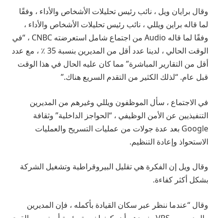
وقال برايان ويل ، نائب رئيس تحليلات الأشخاص والأداء ، وفقًا
لما قاله براين ويللي ، نائب رئيس تحليلات الأشخاص والأداء ،
وفقًا لما قاله Audio من اجتماع شامل استعرضته CNBC ، “في
الوقت الحالي ، لدينا عدد أقل من المديرين بنسبة 35 ٪ ، مع عدد
أقل من التقارير المباشرة” مما كان عليه الحال في هذا الوقت
قبل عام. “لذلك الكثير من التقدم السريع هناك.”
في الاجتماع ، سأل الموظفون ويللي وغيرهم من المديرين
التنفيذيين عن الأمن الوظيفي ، “الحواجز الداخلية” وثقافة
Google بعد عدة جولات من عمليات التسريح والعمليات
الاستحواذ وإعادة التنظيم.
وقال ويل إن الفكرة هي تقليل البيروقراطية وتشغيل الشركة
بشكل أكثر كفاءة.
وقال “عندما ننظر عبر سكان القيادة بأكمله ، فإن المديرين
والمديرين و VPS ، نريدهم أن يكونوا نسبة مئوية أصغر من القوى