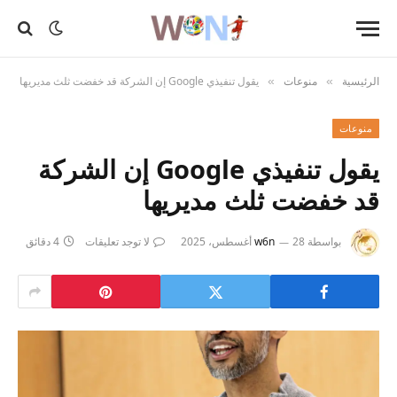
الرئيسية
منوعات
يقول تنفيذي Google إن الشركة قد خفضت ثلث مديريها
»
»
منوعات
يقول تنفيذي Google إن الشركة
قد خفضت ثلث مديريها
بواسطة
28 أغسطس، 2025
w6n
لا توجد تعليقات
4 دقائق