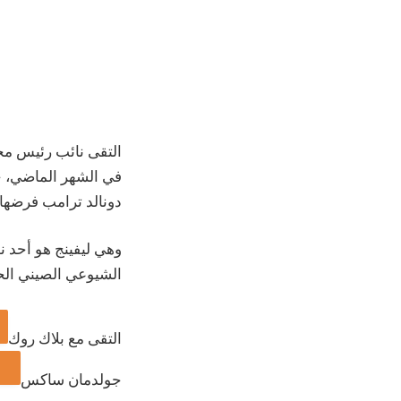
التقى نائب رئيس مجلس
في الشهر الماضي، حي
دونالد ترامب فرضها
وهي ليفينج هو أحد ن
الشيوعي الصيني الح
التقى مع
بلاك روك
جولدمان ساكس