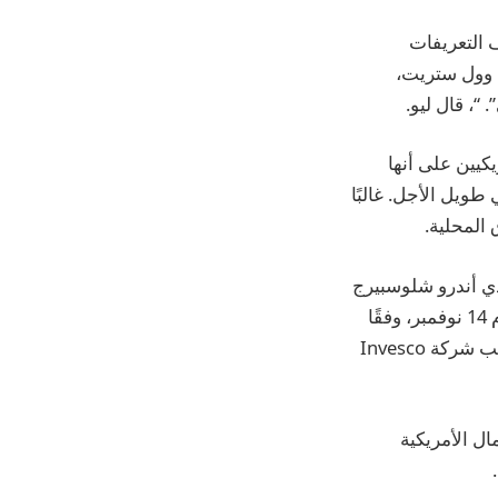
 التعريفات
ي وول ستريت،
“، قال ليو.
كيين على أنها
ويل الأجل. غالبًا
المحلية.
ذي أندرو شلوسبيرج
في بكين يوم 12 نوفمبر، ورئيس مجلس إدارة مجموعة إتش إس بي سي مارك تاكر يوم 14 نوفمبر، وفقًا
لوسائل الإعلام الرسمية. وقال بنك HSBC إنه ليس لديه ما يضيفه إلى التقرير. ولم تستجب شركة Invesco
ل الأمريكية