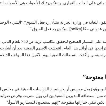
ئي على الجانب التجاري. وستكون تلك الأصوات هي الأصوات الت
قلقون للغاية في وزارة الخزانة بشأن رد فعل السوق”. “الشيء الوحي
polic] سيكون رد فعل السوق.”
تسير الأسهم الأمريكية على المسار الصحيح لتحق
د تراجعها في أوائل هذا العام، انتعشت الأسهم الصينية بعد أن أشارت
ر سبتمبر. وأكدت السلطات الصينية يوم الاثنين هذا الموقف الداعم
ا مفتوحة”
يو، وهو زميل موريس آر. جرينبيرج للدراسات الصينية في مجلس ال
ت مثل استضافة المديرين التنفيذيين في وول ستريت وفرض ضوابط
بكين تبقي خياراتها مفتوحة. “إنهم يستعدون للسيناريو الأسوأ.”