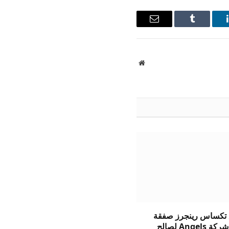
ينكدإن
Tumblr
البريد
الإلكتروني
موقع
الويب
 تكساس رينجرز صفقة
تجارية مع شركة Angels لصالح