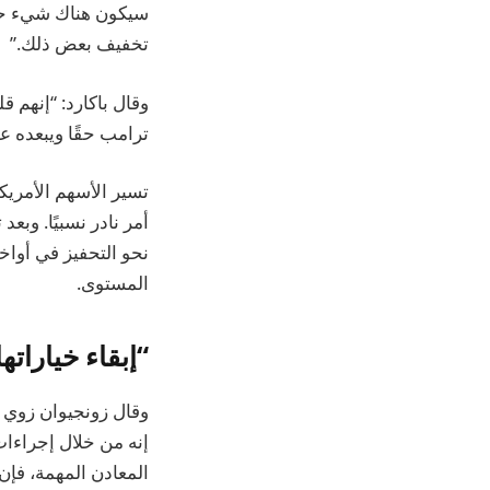
سيكون هناك شيء حما
تخفيف بعض ذلك.”
وقال باكارد: “إنهم 
ترامب حقًا ويبعده عن عدواني حقًا [y
أمر نادر نسبيًا. وبع
نحو التحفيز في أواخ
المستوى.
“إبقاء خياراته
وقال زونجيوان زوي ل
إنه من خلال إجراءا
المعادن المهمة، فإن 