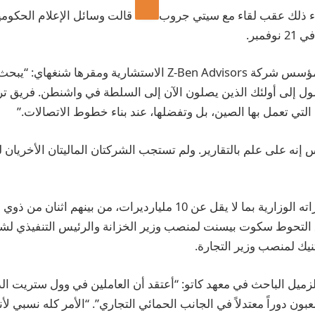
اء ذلك عقب لقاء مع
سيتي جروب
قالت وسائل الإعلام الحكومي
فمبر.
وقال بيتر ألكسندر، مؤسس شركة Z-Ben Advisors الاستشارية ومقره
ول إلى أولئك الذين يصلون الآن إلى السلطة في واشنطن. فريق تر
التي تعمل بها الصين، بل وتفضلها، عند بناء خطوط الاتصالات.”
وقد ملأ ترامب اختياراته الوزارية بما لا يقل عن 10 مليارديرات، من بينهم ا
ق التحوط سكوت بيسنت لمنصب وزير الخزانة والرئيس التنفيذي لشر
نيك لمنصب وزير التجارة.
الزميل الباحث في معهد كاتو: “أعتقد أن العاملين في وول ستريت الذ
عبون دوراً معتدلاً في الجانب الحمائي التجاري”. “الأمر كله نسبي لأن