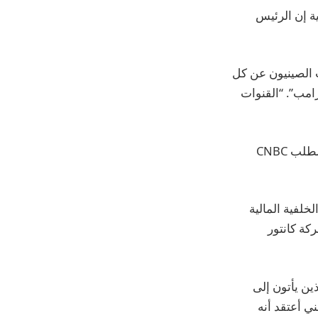
ة إن الرئيس
ا شنغهاي: “يبحث الصينيون عن كل
امب”. “القنوات
وقال جولدمان ساكس إنه على علم بالتقارير. ولم تستجب الشركتان الماليتان الأخريان لطلب CNBC
ثنان من ذوي الخلفية المالية
كة كانتور
ين يأتون إلى
ني أعتقد أنه