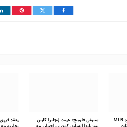
فيسبوك
تويتر
بينتيريست
ل
شائعات الموعد النهائي لتجارة MLB
ستيفن فليمنج: عينت إنجلترا كابتن
يعقد فريق
ديثات
نيوزيلندا السابق كمدرب اختبار، مع