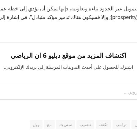
لتمويل عبر الحدود بناءة وتعاونية، فإنها يمكن أن تؤدي إلى خطة ع
أي مضمونة متبادلة [prosperity]; وإلا فسيكون هناك تدمير مؤكد متبادل”، في إشار
اكتشاف المزيد من موقع دبليو 6 ان الرياضي
اشترك للحصول على أحدث التدوينات المرسلة إلى بريدك الإلكتروني.
ن
ترامب
تكثف
تنصيب
ستريت
مع
وول