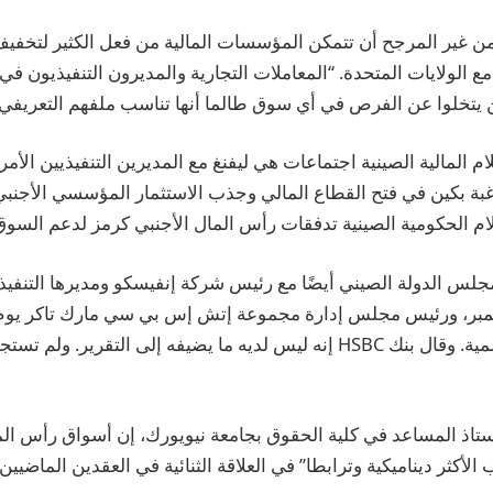
ن غير المرجح أن تتمكن المؤسسات المالية من فعل الكثير لتخفيف
مع الولايات المتحدة. “المعاملات التجارية والمديرون التنفيذيون ف
 يتخلوا عن الفرص في أي سوق طالما أنها تناسب ملفهم التعريفي”. 
المالية الصينية اجتماعات هي ليفنغ مع المديرين التنفيذيين الأمري
 بكين في فتح القطاع المالي وجذب الاستثمار المؤسسي الأجنبي ط
ام الحكومية الصينية تدفقات رأس المال الأجنبي كرمز لدعم السوق 
جلس الدولة الصيني أيضًا مع رئيس شركة إنفيسكو ومديرها التنفي
ستاذ المساعد في كلية الحقوق بجامعة نيويورك، إن أسواق رأس الما
الأكثر ديناميكية وترابطا” في العلاقة الثنائية في العقدين الماضيين.