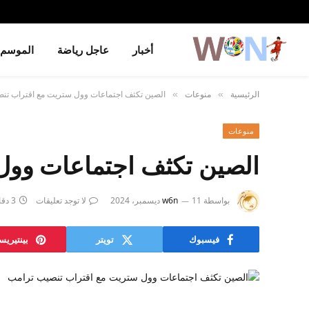
أخبار
عاجل رياضة
الموسم
الرئيسية
منوعات
الصين تكثف اجتماعات وول ستريت مع اقتراب تن
»
»
منوعات
الصين تكثف اجتماعات وول
بواسطة
11 ديسمبر، 2024
w6n
لا توجد تعليقات
3 دقائق
فيسبوك
تويتر
بينتيري