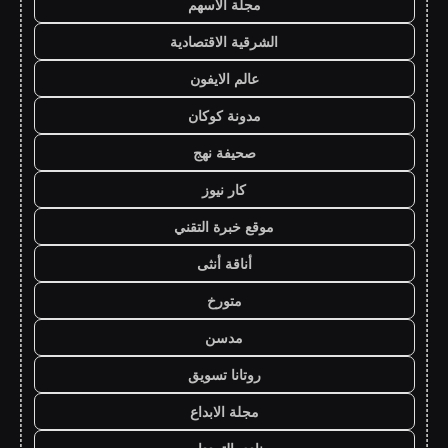
مجلة الاسهم
الشرقية الاقتصادية
عالم الايفون
مدونة كوكان
صحيفة نهج
كار نيوز
موقع خبرة التقني
أناقة أنثى
متورخ
مدسن
روتانا تسويق
مجلة الابداع