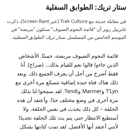
ستار تريك: الطوابق السفلية
في مقابلة حديثة مع Trek Culture (عبر Screen Rant)، ذكرت
غابرييل رويز أن “قائمة النجوم الضيوف” ستكون “مريضة” في
الموسم الخامس من المسلسل.
ستار تريك: الطوابق السفلية.
قائمة النجوم الضيوف مريضة، حسنًا. الأشخاص
الذين جاءوا قالوا نعم للقيام بذلك… (صراخ). أنا
فقط أصرخ من أجل أن يعرف الجميع ذلك. وبعد
ذلك هناك فتاة جيدة إضافية تتسكع مرة أخرى مع
T’Lyn وMariner وTendi. لقد سمحوا لنا بذلك
مرة أخرى في وضع مختلف جدًا. وأعتقد أن هذه
الحلقة – كل ذلك يحدث في نفس الحلقة، ولا
أستطيع الانتظار حتى يتم بث تلك الحلقة تحديدًا
لأنني أعتقد أنها الأفضل. لقد تمت كتابتها بشكل