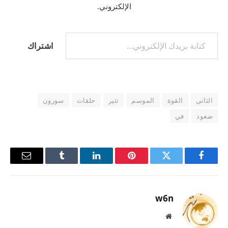
الإلكتروني.
كتابة بريدك الإلكتروني...
اشتراك
الثاني
القوة
الموسم
تثير
حلقات
سورون
صعود
في
فيسبوك
تويتر
بينتيريست
لينكدإن
Tumblr
البريد
الإلكترو
w6n
موقع
الويب