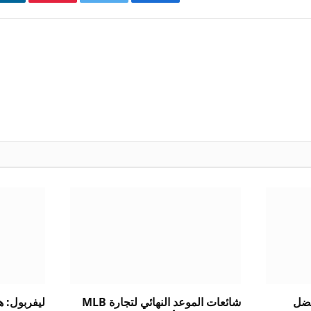
فيسبوك
تويتر
بينتيريست
ل
فضل
شائعات الموعد النهائي لتجارة MLB
ليفربول: ه