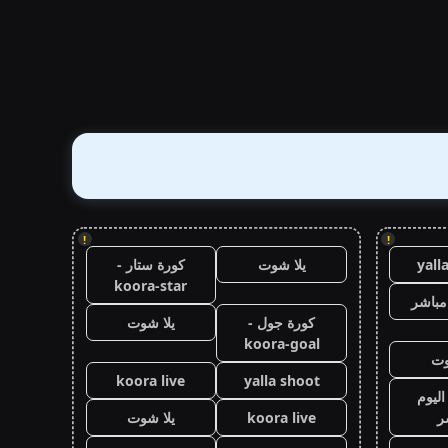
!
!
yall
يلا شوت
كورة ستار -
koora-star
مباشر
كورة جول -
يلا شوت
koora-goal
وت
koora live
yalla shoot
اليوم
ر
koora live
يلا شوت