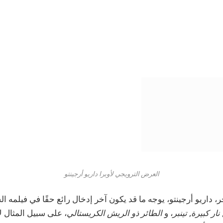
العرض الترويجي لأوبرا داريو أرجينتو
ر،
داريو أرجينتو
، يوجه ما قد يكون آخر إدخال رائع حقًا في فيلمه ال
نار كبيرة
,
تينبر
، و
الطائر ذو الريش الكريستالي
، على سبيل المثال ل