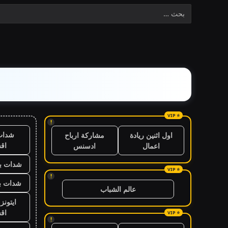
!
شدات
اول اثنين ريادة
مشاركة ارباح
اق
اعمال
ادسنس
شدات بب
!
شدات بب
عالم الشباب
ايتون
اق
!