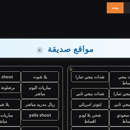
مواقع صديقة
+
!
 ببجي
شدات ببجي تمارا
يلا شوت
a shoot
ساط
مباريات اليوم
برشلونة 
جي تمارا
شدات ببجي تابي
مباشر
جي تابي
ايتونز امريكي
ريال مدريد مباشر
يلا ش
ز سعودي
شحن يلا لودو
yalla shoot
مباريات 
ساط
اقساط
مباش