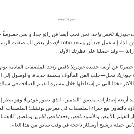
صورة: توهو
جودزيلا ناقص واحد
. نحن نحب أيضا
فن رائع جدا
. و نحن
خصوصاً
ح
ن
. لذا، إنه عمل جيد أن يستعد Toho لإصدار بعض المل
راننا — وقد حصلنا على نظرتك الأولى.
جودزيلا ناقص واحد
ة
جودزيلا
محل
—
جلب الفن المألوف بلمسة جديدة، والوصول إلى ا
أكثر فخمًا التي تم إسقاطها خلال مسيرة الفيلم العملاقة في شباك 
د أربعة إصدارات: ملصق “التدمير”، الذي يصور غودزيلا وهو ينظر إ
 بالتعاون مع خبراء الملصقات في معرض بوتلنيك؛ الملصقات الم
ار الفيلم بالأبيض والأسود
ناقص واحد/ناقص اللون
; وملصق “للاهتما
‘س
حملة ترشيح أوسكار ناجحة
في وقت سابق من هذا العام.