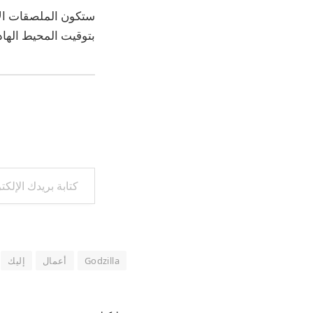
ستكون الملصقات الأر
بتوقيت المحيط الهادئ غدًا، 20 يونيو — انقر لإلقاء نظرة والحصو
كتابة بريدك الإلكتروني...
Godzilla
أعمال
إليك