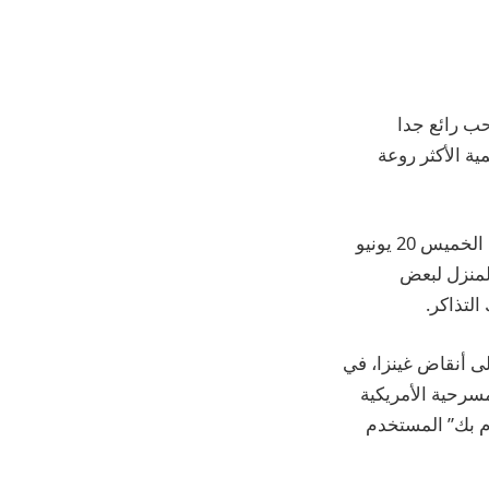
ب
رائع جدا
صقات الرسمية الأكثر روعة
الملصقات القادمة يوم الخميس 20 يونيو
لمنزل لبعض
التذاكر.
لى أنقاض غينزا، في
سرحية الأمريكية
م بك” المستخدم