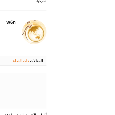
شاركها.
w6n
المقالات
ذات الصلة