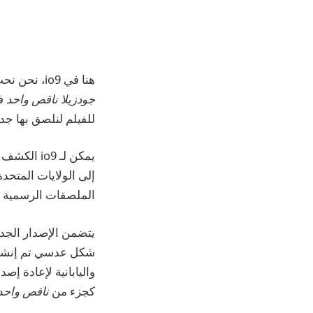
هنا في io9، نحن نحب
جودزيلا ناقص واحد
ف
للفيلم لنلصق بها جد
يمكن لـ io9 الكشف حصريًا عن أربعة جديدة
إلى الولايات المتحد
الملصقات الرسمية ال
يتضمن الإصدار الجدي
شكل عدسي تم إنشاؤه
واليابانية لإعادة إصد
كجزء من
ناقص واحد