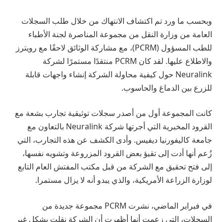
وبحسب ما ورد تم اكتشاف الانتهاك من خلال طلب السجلات
العامة من وزارة النقل من مجموعة المناصرة لجنة الأطباء
للطب المسؤول (PCRM)، مع مشاركة الوثائق لاحقًا مع رويترز
والاطلاع عليها. لقد كان PCRM منتقدًا مستمرًا لشركة
Neuralink حول كيفية محاولة الشركة إنشاء واجهات قابلة
للزرع بين الدماغ والحاسوب.
كانت المجموعة أول من أصدر سجلات توثيقية
تجارب بشعة
مع
القرود المخبرية التي أجرتها شركة Neuralink بالتعاون مع
جامعة كاليفورنيا ديفيس. وأدى الكشف عن هذه التجارب، التي
زُعم أنها أدت إلى تقيؤ بعض القرود المزروعة وتشويه نفسها،
إلى فتح تحقيق مع الشركة من قبل مكتب المفتش العام التابع
لوزارة الزراعة الأمريكية، والذي يبدو أنه لا يزال مستمرا.
في فبراير الماضي، نشرت PCRM مجموعة جديدة من
السجلات، التي زعمت أنها أظهرت أن الشركة نقلت بشكل غير