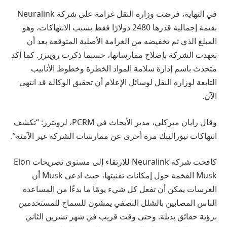
في النهاية، فرضت وزارة النقل غرامة على شركة Neuralink
بقيمة إجمالية قدرها 2480 دولارًا فقط بسبب الانتهاكات، وهو
المبلغ الذي تم تخفيضه من الغرامة الأصلية المتوقعة بعد أن
تعهدت الشركة بإصلاح ممارساتها، حسبما ذكرت رويترز. كما أكد
متحدث باسم إدارة سلامة المواد الخطرة وخطوط الأنابيب
التابعة لوزارة النقل لوسائل الإعلام أن تحقيق الوكالة قد انتهى
الآن.
وقال رايان ميركلي، مدير الأبحاث في PCRM، لرويترز: “تكشف
انتهاكات نيورالينك مرة أخرى عن ممارسات الشركة غير الآمنة”.
كافحت شركة Neuralink للارتقاء إلى مستوى تصريحات Elon
Musk الفخمة حول إمكانات تقنيتها، حيث ادعى Musk أن
الغرسات يمكن أن تفعل كل شيء يومًا ما بدءًا من المساعدة
الناس المصابين بالشلل النصفي يمشون
للسماح للمستخدمين
برؤية
حقائق بديلة.
وحتى وقت قريب في شهر تشرين الثاني