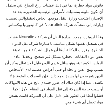
قانوني مواد خطرة، بما في ذلك عمليات زرع الدماغ التي يحتمل
أن تكون ملوثة بمسببات الأمراض الرئيسية الخطيرة. بعد هذا
الإصدار، افتتحت وزارة النقل موقعها الخاص
تحقيق
والتي تضمنت
زيارات إلى منشآت شركة Neuralink في كاليفورنيا وتكساس.
وفقًا لرويترز، وجدت وزارة النقل أن شركة Neuralink فشلت
في تسجيل نفسها بشكل مناسب باعتبارها شركة نقل للمواد
الخطرة. وقررت الوكالة أيضًا أن عمال الشركة قاموا بتعبئة
بعض مواد النفايات الخطرة بشكل غير صحيح، وتحديدًا مادة
الزيلين الكيميائية، وهو سائل عديم اللون قابل للاشتعال يمكن أن
يسبب تهيج العين والجلد أو حتى أعراض عصبية لدى الأشخاص
الذين يتعرضون لها بشدة. ومع ذلك، فإن السجلات المتوفرة لا
تكشف عما إذا كان هناك أي ضرر جسدي ناتج عن هذه الانتهاكات
أو سبب حاجة الشركة إلى نقل المواد في المقام الأول؛ كما
فشلوا أيضًا في العثور على دليل على أن الشركة قامت بشحن
مواد تحمل أي شيء معدٍ.