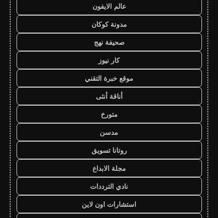
عالم الايفون
مدونة كوكان
صحيفة نهج
كار نيوز
موقع خبرة التقني
أناقة أنثى
متورخ
مدسن
روتانا تسويق
مجلة الابداع
نادي الترددات
استشارات اون لاين