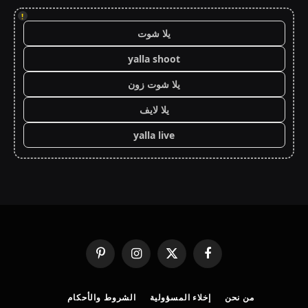
!
يلا شوت
yalla shoot
يلا شوت زون
يلا لايف
yalla live
فيسبوك
X
الانستغرام
بينتيريست
(Twitter)
من نحن
إخلاء المسؤولية
الشروط والأحكام