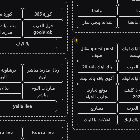
نا
ماتشا
كورة 365
كورة س
ماتشا
شدات ببجي تمارا
جول العرب
بث مباشر
goalarab
مدريد ا
!
يلا لايف
لباك لينك
guest post مقال
جيست
ضيف
العرب
باك لينك باقة 20
ريال مدريد مباشر
برشلونة 
اليوم
اليو
الباك لينك
أقوى باقة باك لينك
مباريات اليوم
يلا لا
با كلينك
موقع تجاربنا
مباشر
20
تجارب الحياه
yalla live
 العرب
مشاريع
 باك لينك
اعلانات باكلينك
a live
koora live