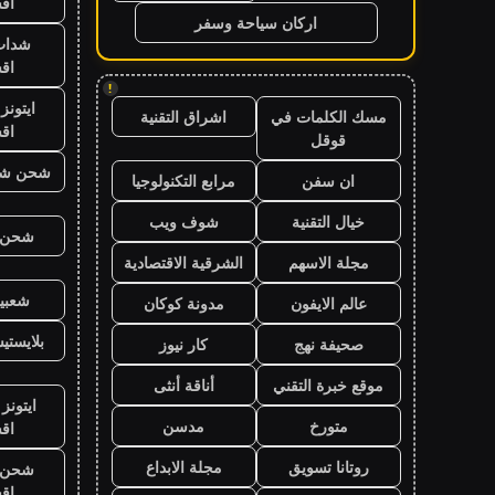
اق
اركان سياحة وسفر
شدات
اق
!
ايتون
مسك الكلمات في
اشراق التقنية
اق
قوقل
شحن شد
ان سفن
مرابع التكنولوجيا
خيال التقنية
شوف ويب
شحن ي
مجلة الاسهم
الشرقية الاقتصادية
شعبية
عالم الايفون
مدونة كوكان
بلايست
صحيفة نهج
كار نيوز
موقع خبرة التقني
أناقة أنثى
ايتونز
متورخ
مدسن
اق
روتانا تسويق
مجلة الابداع
شحن ي
اق