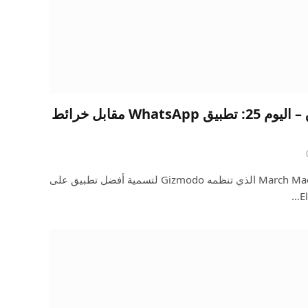
أعظم تطبيق على الإطلاق – اليوم 25: تطبيق WhatsApp مقابل خرائط
مرحبًا بكم مجددًا في تحدي March Madness الذي تنظمه Gizmodo لتسمية أفضل تطبيق على