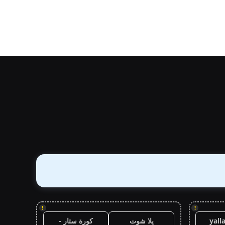
!
!
yall
يلا شوت
كورة ستار -