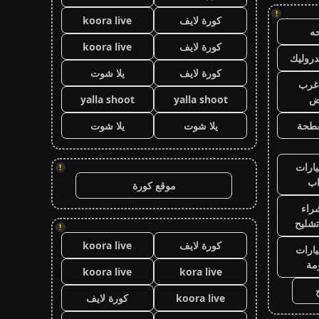
!
كورة لايف
koora live
ه
كورة لايف
koora live
روليك
كورة لايف
يلا شوت
غرب
اض
yalla shoot
yalla shoot
طحة
يلا شوت
يلا شوت
ارات
!
ب
موقع كورة
راء
تشليح
!
كورة لايف
koora live
ارات
مة
koora live
kora live
koora live
كورة لايف