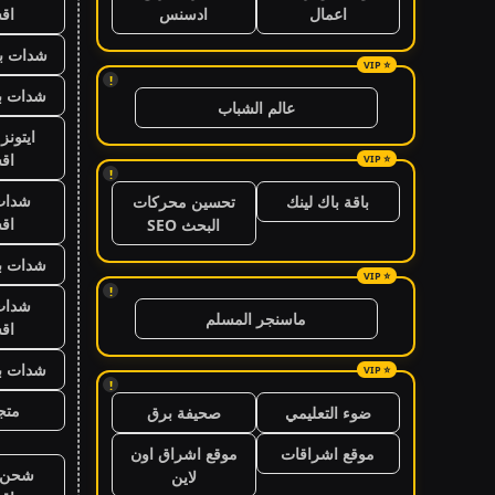
اق
اعمال
ادسنس
شدات بب
!
شدات بب
عالم الشباب
ايتون
اق
!
شدات
باقة باك لينك
تحسين محركات
اق
البحث SEO
شدات بب
!
شدات
ماسنجر المسلم
اق
شدات بب
!
متجر
ضوء التعليمي
صحيفة برق
موقع اشراقات
موقع اشراق اون
شحن ي
لاين