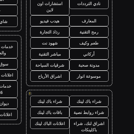
نادي الترددات
استشارات اون
لاين
ح
المعارف
هيدب فيديو
شاي 
رمح التقنية
رذاذ التجارة
طعم وكيف
شهود نت
خدمات ا
وال
أركاني
مباشر التقنية
سوق 
مدونة صحبة
شرقيات السياحة
اعلانات 
موسوعة انوار
اشراق الأرباح
خدمات 
26
!
شراء باك لينك
شراء باك لينك
ديوان
شراء روابط نصية
باقات باك لينك
اعلانات
اشراق لنك، شراء
اعلانات الباك لينك
باكلينكات