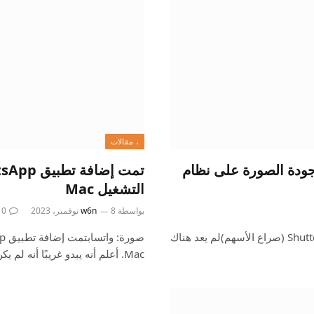
، مقالات
 الآن بتخفيض جودة الصورة على نظام
التشغيل Mac
بواسطة
8 نوفمبر، 2023
w6n
0
صورة: الصورة: إليسيو جايزلر / Shutterstock.com (Shutterstock) (صراع الأسهم)لم يعد هناك
Mac. أعلم أنه يبدو غريبًا أنه لم يكن…