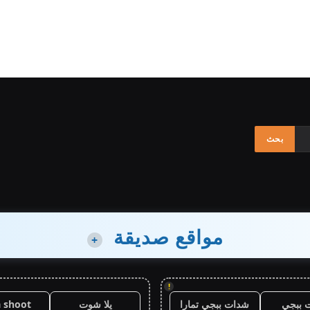
مواقع صديقة
+
!
 ببجي
شدات ببجي تمارا
يلا شوت
a shoot