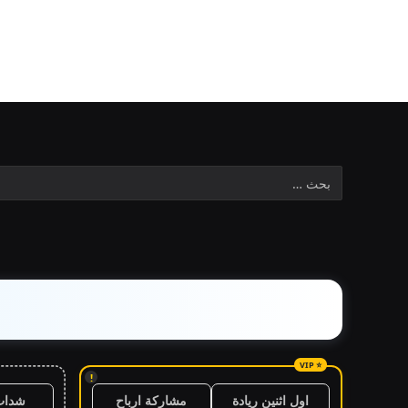
!
شدات
اول اثنين ريادة
مشاركة ارباح