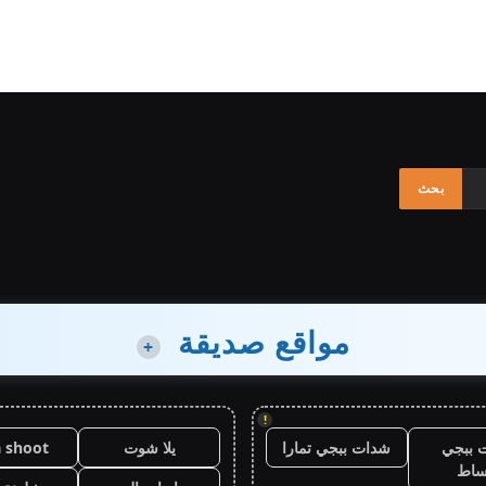
مواقع صديقة
+
!
 ببجي
شدات ببجي تمارا
يلا شوت
a shoot
ساط