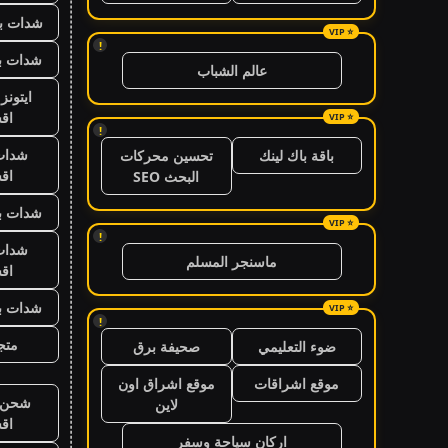
شدات بب
!
شدات بب
عالم الشباب
ايتون
اق
!
شدات
باقة باك لينك
تحسين محركات
اق
البحث SEO
شدات بب
!
شدات
ماسنجر المسلم
اق
شدات بب
!
متجر
ضوء التعليمي
صحيفة برق
موقع اشراقات
موقع اشراق اون
شحن ي
لاين
اق
اركان سياحة وسفر