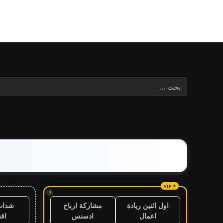
!
شدات
اول اثنين ريادة
مشاركة ارباح
اق
اعمال
ادسنس