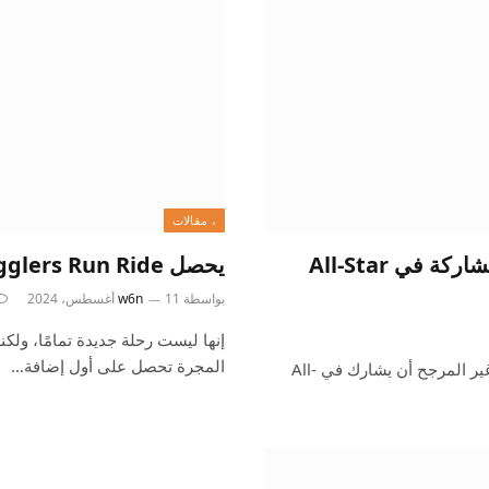
، مقالات
من المحتمل أن يرفض مايك تراوت الدعوة للمشاركة في All-Star
يحصل Smugglers Run Ride على تحديث Mandalorian
بواسطة
11 أغسطس، 2024
w6n
إنها ليست رحلة جديدة تمامًا، ولكن
المجرة تحصل على أول إضافة…
أنهايم ، كاليفورنيا (AP) – قال مايك تراوت يوم الجمعة إنه من غير المرجح أن يشارك في All-