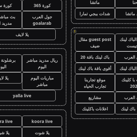
نا
ماتشا
كورة 365
كورة س
ماتشا
شدات ببجي تمارا
جول العرب
بث مباشر
goalarab
مدريد ا
!
يلا لايف
لباك لينك
guest post مقال
جيست
ضيف
العرب
باك لينك باقة 20
ريال مدريد مباشر
برشلونة 
اليوم
اليو
الباك لينك
أقوى باقة باك لينك
مباريات اليوم
يلا لا
با كلينك
موقع تجاربنا
مباشر
20
تجارب الحياه
yalla live
 العرب
مشاريع
 باك لينك
اعلانات باكلينك
a live
koora live
يلا شوت
يلا ش