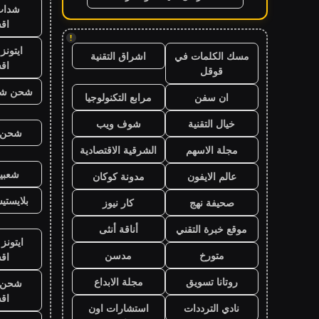
شدات
اق
!
ايتون
مسك الكلمات في
اشراق التقنية
اق
قوقل
شحن شد
ان سفن
مرابع التكنولوجيا
خيال التقنية
شوف ويب
شحن ي
مجلة الاسهم
الشرقية الاقتصادية
شعبية
عالم الايفون
مدونة كوكان
بلايست
صحيفة نهج
كار نيوز
موقع خبرة التقني
أناقة أنثى
ايتونز
متورخ
مدسن
اق
روتانا تسويق
مجلة الابداع
شحن ي
اق
نادي الترددات
استشارات اون