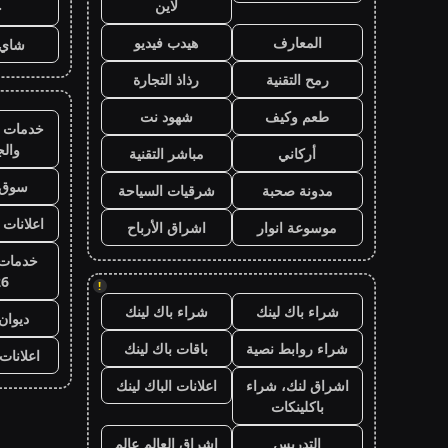
لاين
ح
المعارف
هيدب فيديو
شاي 
رمح التقنية
رذاذ التجارة
طعم وكيف
شهود نت
خدمات ا
وال
أركاني
مباشر التقنية
سوق 
مدونة صحبة
شرقيات السياحة
اعلانات 
موسوعة انوار
اشراق الأرباح
خدمات 
26
!
شراء باك لينك
شراء باك لينك
ديوان
شراء روابط نصية
باقات باك لينك
اعلانات
اشراق لنك، شراء
اعلانات الباك لينك
باكلينكات
التدريس
اشراق العالم عالم