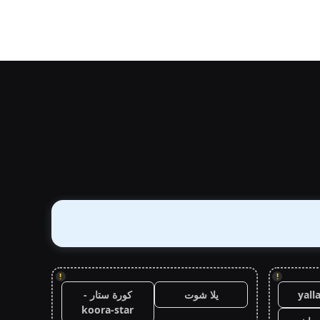
!
!
yall
يلا شوت
كورة ستار -
koora-star