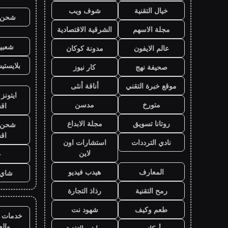
خيال التقنية
شوف ويب
شحن ي
مجلة الاسهم
الشرقية الاقتصادية
شعبية
عالم الايفون
مدونة كوكان
بلايست
صحيفة نهج
كار نيوز
موقع خبرة التقني
أناقة أنثى
ايتونز
متورخ
مدسن
اق
روتانا تسويق
مجلة الابداع
شحن ي
اق
نادي الترددات
استشارات اون
لاين
ح
المعارف
هيدب فيديو
شاي 
رمح التقنية
رذاذ التجارة
طعم وكيف
شهود نت
خدمات ا
وال