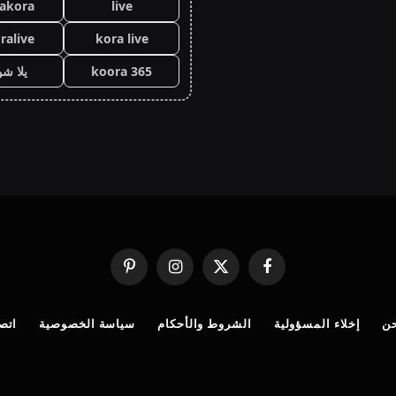
lakora
live
ralive
kora live
koora 365
يلا ش
فيسبوك
X
الانستغرام
بينتيريست
(Twitter)
ن
إخلاء المسؤولية
الشروط والأحكام
سياسة الخصوصية
اتصل