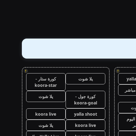
!
!
yall
يلا شوت
كورة ستار -
koora-star
مباشر
كورة جول -
يلا شوت
koora-goal
وت
koora live
yalla shoot
اليوم
ر
koora live
يلا شوت