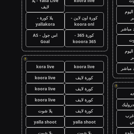
وت
koora live
Yalla Live - يلا
لايف
اليوم
ر
كورة اون لاين -
يلا كورة -
yallakora
koora onl
 مباشر
كورة 365 -
اس جول - AS
وت
Goal
kooora 365
اليوم
ر
!
kora live
koora live
 مباشر
كورة لايف
koora live
!
كورة لايف
koora live
ه
كورة لايف
koora live
روليك
كورة لايف
يلا شوت
غرب
اض
yalla shoot
yalla shoot
طحة
يلا شوت
يلا شوت