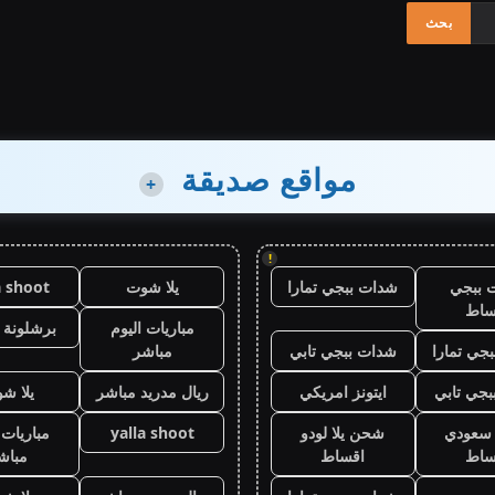
مواقع صديقة
+
!
 ببجي
شدات ببجي تمارا
يلا شوت
a shoot
ساط
مباريات اليوم
برشلونة 
جي تمارا
شدات ببجي تابي
مباشر
جي تابي
ايتونز امريكي
ريال مدريد مباشر
يلا ش
ز سعودي
شحن يلا لودو
yalla shoot
مباريات 
ساط
اقساط
مباش