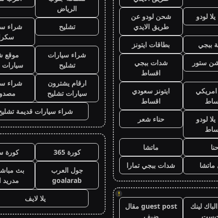
الرياض
لا لودو
شحن لودو عن
طريق الايدي
تشليح
شراء سي
سكرا
 ببجي
بطاقات ايتونز
شراء سيارات
موقع ش
يشن ستور
شدات ببجي
تشليح
سيارات 
اقساط
ارقام يشترون
شراء سي
 امريكي
ايتونز سعودي
سيارات تشليح
مصدو
ساط
اقساط
شراء سيارات قديمة تشليح
لا لودو
حناء شعر
ساط
نا
ماتشا
كورة 365
كورة س
ماتشا
شدات ببجي تمارا
جول العرب
بث مباشر
goalarab
مدريد ا
!
يلا لايف
لباك لينك
guest post مقال
جيست
ضيف