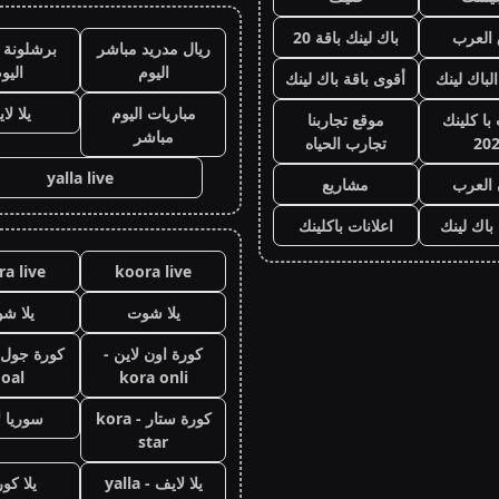
العرب
باك لينك باقة 20
ريال مدريد مباشر
برشلونة 
اليوم
اليو
الباك لينك
أقوى باقة باك لينك
مباريات اليوم
يلا لا
با كلينك
موقع تجاربنا
مباشر
20
تجارب الحياه
yalla live
 العرب
مشاريع
 باك لينك
اعلانات باكلينك
a live
koora live
يلا شوت
يلا ش
كورة اون لاين -
oal
kora onli
كورة ستار - kora
سوريا ل
star
يلا لايف - yalla
يلا كور