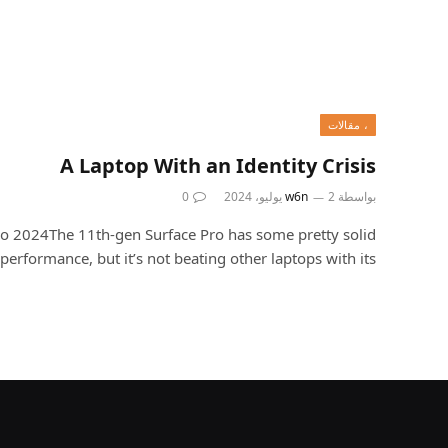
، مقالات
A Laptop With an Identity Crisis
بواسطة
2 يوليو، 2024
w6n
0
ro 2024The 11th-gen Surface Pro has some pretty solid
performance, but it’s not beating other laptops with its…