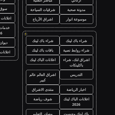
أركاني
مباشر التقنية
سوق 
مدونة صحبة
شرقيات السياحة
اعلانات 
موسوعة انوار
اشراق الأرباح
خدمات 
26
!
شراء باك لينك
شراء باك لينك
ديوان
شراء روابط نصية
باقات باك لينك
اعلانات
اشراق لنك، شراء
اعلانات الباك لينك
باكلينكات
التدريس
اشراق العالم عالم
كبير
اخبار الرياضة
منتدى الاشراق
اعلانات الباك لينك
شوف رياضة
2026
باك لينك وجيست
مصادر التعليم