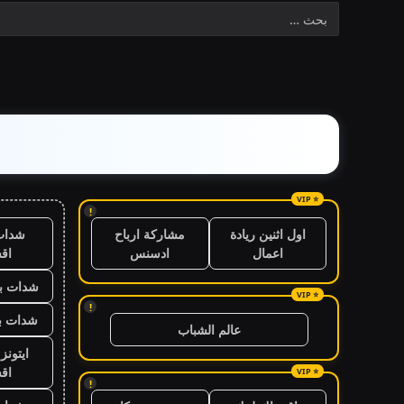
!
شدات
اول اثنين ريادة
مشاركة ارباح
اق
اعمال
ادسنس
شدات بب
!
شدات بب
عالم الشباب
ايتون
اق
!