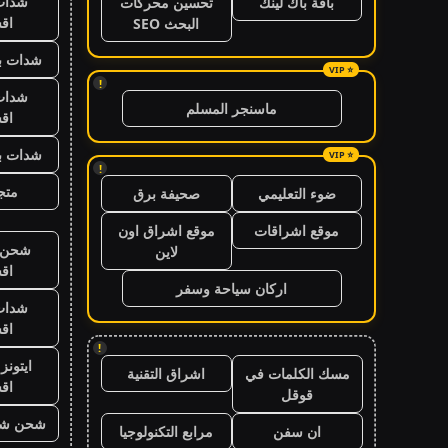
شدات
باقة باك لينك
تحسين محركات
اق
البحث SEO
شدات بب
!
شدات
ماسنجر المسلم
اق
شدات بب
!
متجر
ضوء التعليمي
صحيفة برق
موقع اشراقات
موقع اشراق اون
شحن ي
لاين
اق
اركان سياحة وسفر
شدات
اق
!
ايتون
مسك الكلمات في
اشراق التقنية
اق
قوقل
شحن شد
ان سفن
مرابع التكنولوجيا