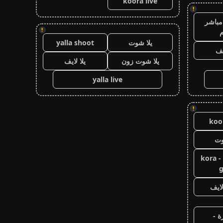
koora live
!
مباشر
!
م
يلا شوت
yalla shoot
يف
يلا شوت زون
يلا لايف
yalla live
!
koor
وت
كورة جول - kora
g
ايف
ة -