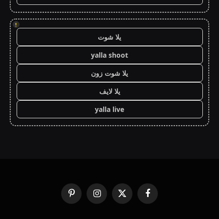
!
يلا شوت
yalla shoot
يلا شوت زون
يلا لايف
yalla live
فيسبوك
X
الانستغرام
بينتيريست
(Twitter)