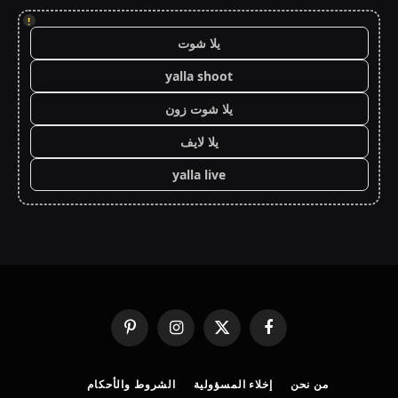
!
يلا شوت
yalla shoot
يلا شوت زون
يلا لايف
yalla live
فيسبوك
X
الانستغرام
بينتيريست
(Twitter)
من نحن
إخلاء المسؤولية
الشروط والأحكام