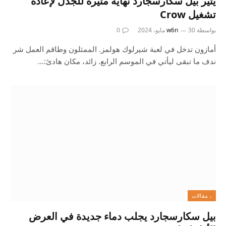
يثير بيل سكارسجارد نهاية مثيرة للجدل لإعادة
تشغيل Crow
بواسطة
30 مايو، 2024
w6n
0
أمازون تدخل في لعبة شيرلوك هولمز. الممثلون وطاقم العمل شر
ندف ما تبقى ليأتي في الموسم الرابع. زائد، مكان هادئ:…
، مقالات
بيل سكارسجارد يجلب دماء جديدة في العرض