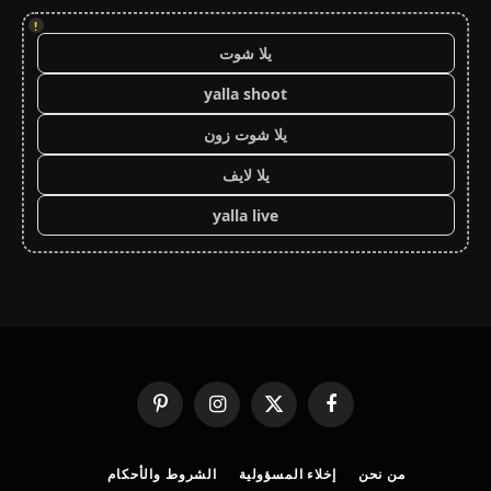
!
يلا شوت
yalla shoot
يلا شوت زون
يلا لايف
yalla live
فيسبوك
X
الانستغرام
بينتيريست
(Twitter)
من نحن
إخلاء المسؤولية
الشروط والأحكام