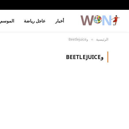
أخبار
عاجل رياضة
الموسم
الرئيسية
وBeetlejuice
»
وBEETLEJUICE