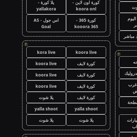
كورة اون لاين -
يلا كورة -
وت
yallakora
koora onl
اليوم
كورة 365 -
اس جول - AS
ر
Goal
kooora 365
 مباشر
!
kora live
koora live
!
ه
كورة لايف
koora live
روليك
كورة لايف
koora live
غرب
كورة لايف
koora live
اض
كورة لايف
يلا شوت
طحة
yalla shoot
yalla shoot
ارات
يلا شوت
يلا شوت
ب