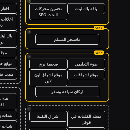
!
اخبار 
باقة باك لينك
تحسين محركات
البحث SEO
اعلانات 
26
!
باك لين
ماسنجر المسلم
بو
مجلة
!
موقع حال
ضوء التعليمي
صحيفة برق
هيدب فن
موقع اشراقات
موقع اشراق اون
لاين
اركان سياحة وسفر
شدات
اق
!
شدات بب
مسك الكلمات في
اشراق التقنية
قوقل
شدات بب