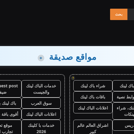
مواقع صديقة
+
!
اك لينك
شراء باك لينك
خدمات الباك لينك
والجيست
ضيف
ابط نصية
باقات باك لينك
سوق العرب
باك لينك با
نك، شراء
اعلانات الباك لينك
ينكات
اعلانات الباك لينك
أقوى باقة ب
دريس
اشراق العالم عالم
خدمات با كلينك
موقع تجا
كبير
2026
تجارب ال