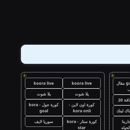
!
!
guest post مقال
koora live
koora live
يلا شوت
يلا شوت
قة 20
كورة اون لاين -
كورة جول - kora
اك لينك
kora onli
goal
ربنا
كورة ستار - kora
سوريا لايف
حياه
star