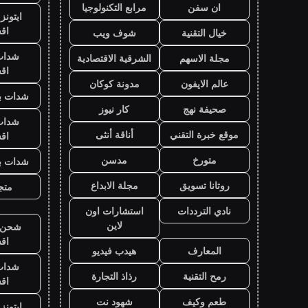
ان سفن
مرابع التكنولوجيا
ايتون
اق
خيال التقنية
شوف ويب
شدات
مجلة الاسهم
الشرقية الاقتصادية
اق
عالم الايفون
مدونة كوكان
شدات بب
صحيفة نهج
كار نيوز
شدات
موقع خبرة التقني
أناقة أنثى
اق
متورخ
مدسن
شدات بب
روتانا تسويق
مجلة الابداع
متجر
نادي الترددات
استشارات اون
لاين
شحن ي
اق
المعارف
هيدب فيديو
شدات
رمح التقنية
رذاذ التجارة
اق
طعم وكيف
شهود نت
ايتون