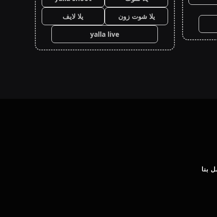
يلا شوت زون
يلا لايف
yalla live
 بنا