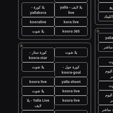
يع
يلا لايف - yalla
يلا كورة -
yallakora
live
اكلينك
kooralive
kora live
koora 365
يلا شوت
!
yall
!
مباشر
يلا شوت
كورة ستار -
koora-star
وت
كورة جول -
يلا شوت
اليوم
koora-goal
ر
koora live
yalla shoot
وت
koora live
يلا شوت
اليوم
ر
koora live
Yalla Live - يلا
لايف
 مباشر