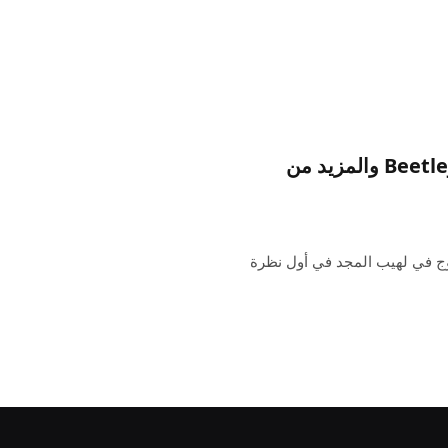
من المحتمل أن يتم تأجيل Venom 3 وBeetlejuice 2 والمزيد من
وج في لهيب المجد في أول نظرة