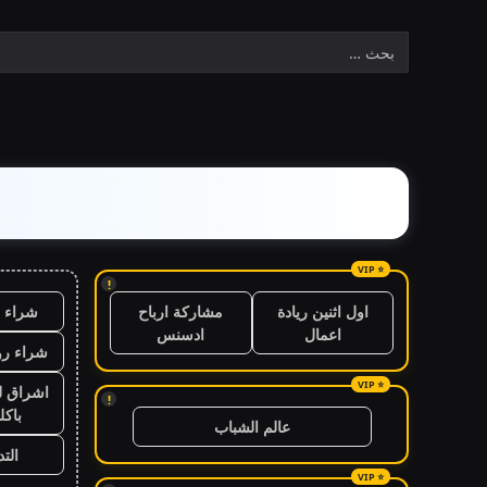
!
شراء ب
اول اثنين ريادة
مشاركة ارباح
اعمال
ادسنس
شراء رو
اشراق ل
!
باكل
عالم الشباب
الت