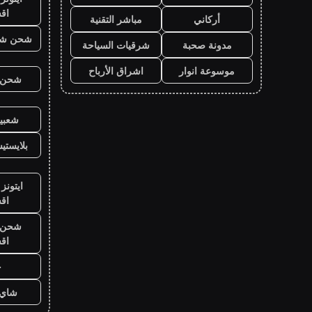
اق
أركاني
مباشر التقنية
شحن شد
مدونة صحبة
شرقيات السياحة
موسوعة انوار
اشراق الأرباح
شحن ي
شعبية
بلايست
ايتونز
اق
شحن ي
اق
ح
شاي 