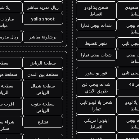
ز سعودي
شحن يلا لودو
ريال مدريد مباشر
يلا ش
ساط
اقساط
yalla shoot
مباريات 
 ببجي
شدات ببجي تمارا
مباش
ساط
برشلونة مباشر
ريال مدريد
جي تابي
متجر تقسيط
 ببجي
شدات ببجي تمارا
ساط
سطحة الرياض
سطح
جي تابي
فور يو ستور
سطحة بين المدن
سطحة هيد
 4u
شدات ببجي عن
سطحة شمال
سطحة 
طريق الايدي
الرياض
الري
لا لودو
شحن يلا لودو تابي
سطحة جنوب
اقرب س
ساط
تمارا
الرياض
 ببجي
ايتونز امريكي
تشليح
شراء سي
ساط
اقساط
سكرا
ز سعودي
فور يو