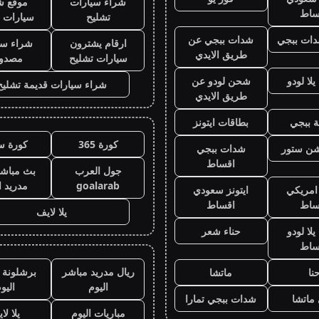
شراء سيارات
موقع ش
ساط
تشليح
سيارات 
ات ببجي
شدات ببجي عن
ارقام يشترون
شراء سي
طريق الايدي
سيارات تشليح
مصدو
لا لودو
شحن لودو عن
شراء سيارات قديمة تشليح
طريق الايدي
 ببجي
بطاقات ايتونز
كورة 365
كورة س
يشن ستور
شدات ببجي
اقساط
جول العرب
بث مباشر
goalarab
مدريد ا
 امريكي
ايتونز سعودي
ساط
اقساط
يلا لايف
لا لودو
حناء شعر
ساط
ريال مدريد مباشر
برشلونة 
نا
ماتشا
اليوم
اليو
ماتشا
شدات ببجي تمارا
مباريات اليوم
يلا لا