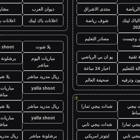
الرياضة
منتدى الاشراق
ديوان العرب
مشار
الباك لينك
شوف رياضة
اعلانات باك لينك
اعلانات ب
20
ك وجيست
مصادر التعليم
ست
يلا شوت
a shoot
 تقنية
يو ان بي الرياضي
مباريات اليوم
برشلونة 
مباشر
ة للتعليم
اخبار 24 ساعة
ريال مدريد مباشر
يلا ش
ون وترفيه
صحيفة العالم
yalla shoot
مباريات 
مباش
!
 ببجي
شدات ببجي تمارا
ريال مدريد مباشر
يلا ش
ساط
yalla shoot
مباريات 
جي تمارا
شدات ببجي تابي
مباش
جي تابي
ايتونز امريكي
برشلونة مباشر
ريال مدريد