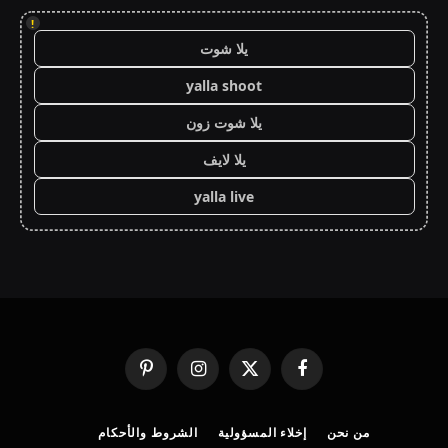
!
يلا شوت
yalla shoot
يلا شوت زون
يلا لايف
yalla live
فيسبوك
X
الانستغرام
بينتيريست
(Twitter)
من نحن
إخلاء المسؤولية
الشروط والأحكام