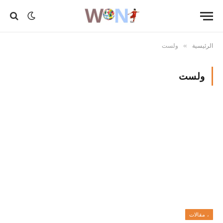
الرئيسية
ولست
»
ولست
، مقالات