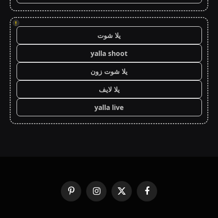
!
يلا شوت
yalla shoot
يلا شوت زون
يلا لايف
yalla live
فيسبوك
X
الانستغرام
بينتيريست
(Twitter)