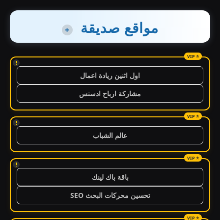
مواقع صديقة
+
!
اول اثنين ريادة اعمال
مشاركة ارباح ادسنس
!
عالم الشباب
!
باقة باك لينك
تحسين محركات البحث SEO