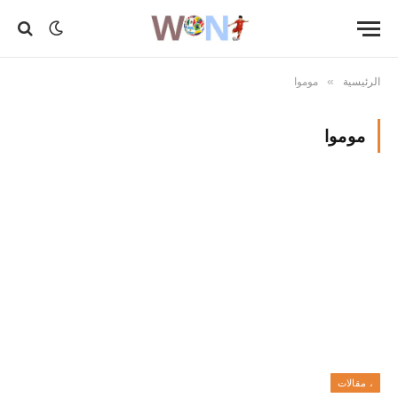
الرئيسية
موموا
»
موموا
، مقالات