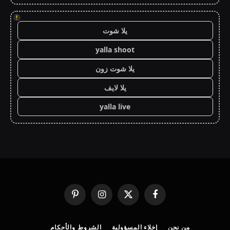
!
يلا شوت
yalla shoot
يلا شوت زون
يلا لايف
yalla live
فيسبوك
X
الانستغرام
بينتيريست
(Twitter)
من نحن
إخلاء المسؤولية
الشروط والأحكام