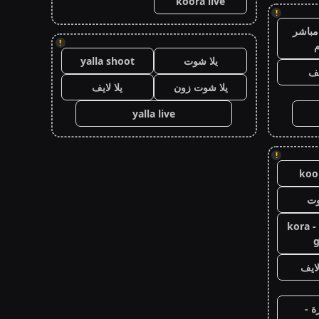
koora live
!
مباشر
!
م
يلا شوت
yalla shoot
يف
يلا شوت زون
يلا لايف
yalla live
!
koor
وت
كورة جول - kora
g
ايف
ة -