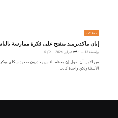
، مقالات
إيان ماكديرميد منفتح على فكرة ممارسة بالبا
بواسطة
13 فبراير، 2024
w6n
0
من الآمن أن نقول إن معظم الناس يغادرون صعود سكاي ووكر ل
الأسئلةولكن واحدة كانت…