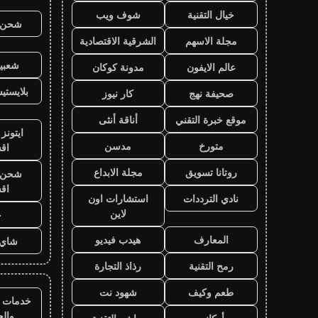
خيال التقنية
شوف ويب
شحن ي
مجلة الاسهم
الشرقية الاقتصادية
شعبية
عالم الايفون
مدونة كوكان
بلايست
صحيفة نهج
كار نيوز
موقع خبرة التقني
أناقة أنثى
ايتونز
متورخ
مدسن
اق
روتانا تسويق
مجلة الابداع
شحن ي
اق
نادي الترددات
استشارات اون
لاين
ح
المعارف
هيدب فيديو
شاي 
رمح التقنية
رذاذ التجارة
طعم وكيف
شهود نت
خدمات ا
وال