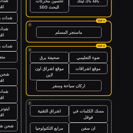
شدات
باقة باك لينك
تحسين محركات
اق
البحث SEO
شدات بب
!
شدات
ماسنجر المسلم
اق
شدات بب
!
متجر
ضوء التعليمي
صحيفة برق
موقع اشراقات
موقع اشراق اون
شحن ي
لاين
اق
اركان سياحة وسفر
شدات
اق
!
ايتون
مسك الكلمات في
اشراق التقنية
اق
قوقل
شحن شد
ان سفن
مرابع التكنولوجيا