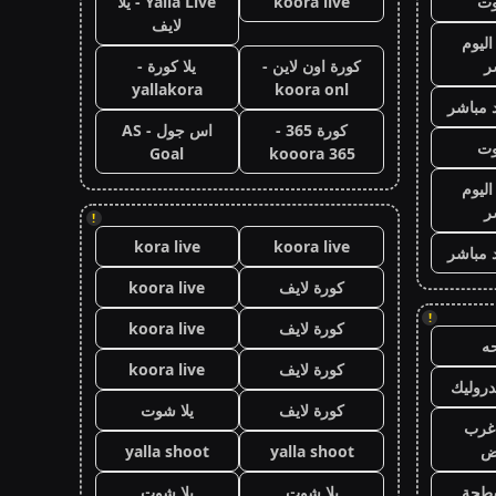
وت
koora live
Yalla Live - يلا
لايف
اليوم
ر
كورة اون لاين -
يلا كورة -
yallakora
koora onl
 مباشر
كورة 365 -
اس جول - AS
وت
Goal
kooora 365
اليوم
ر
!
kora live
koora live
 مباشر
كورة لايف
koora live
!
كورة لايف
koora live
ه
كورة لايف
koora live
روليك
كورة لايف
يلا شوت
غرب
اض
yalla shoot
yalla shoot
طحة
يلا شوت
يلا شوت