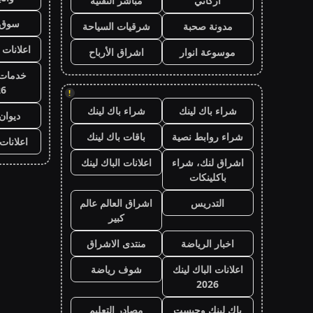
أركاني
مباشر التقنية
سوق 
مدونة صحبة
شرقيات السياحة
اعلانات 
موسوعة انوار
اشراق الأرباح
خدمات 
26
!
شراء باك لينك
شراء باك لينك
ديوان
شراء روابط نصية
باقات باك لينك
اعلانات
اشراق لنك، شراء
اعلانات الباك لينك
باكلينكات
التدريس
اشراق العالم عالم
كبير
اخبار الرياضة
منتدى الاشراق
اعلانات الباك لينك
شوف رياضة
2026
باك لينك وجيست
مصادر التعليم