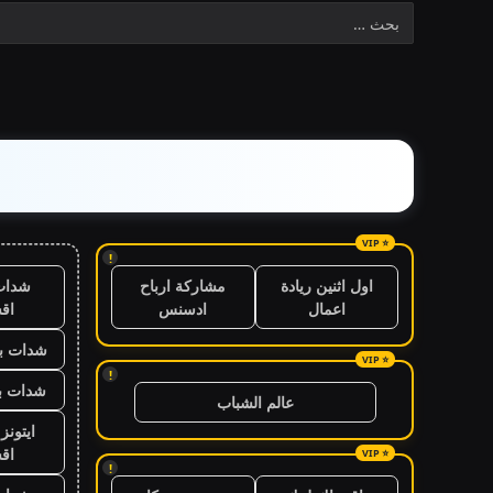
!
شدات
اول اثنين ريادة
مشاركة ارباح
اق
اعمال
ادسنس
شدات بب
!
شدات بب
عالم الشباب
ايتون
اق
!