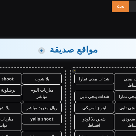
مواقع صديقة
+
!
 ببجي
شدات ببجي تمارا
يلا شوت
a shoot
ساط
مباريات اليوم
برشلونة 
جي تمارا
شدات ببجي تابي
مباشر
جي تابي
ايتونز امريكي
ريال مدريد مباشر
يلا ش
ز سعودي
شحن يلا لودو
yalla shoot
مباريات 
ساط
اقساط
مباش