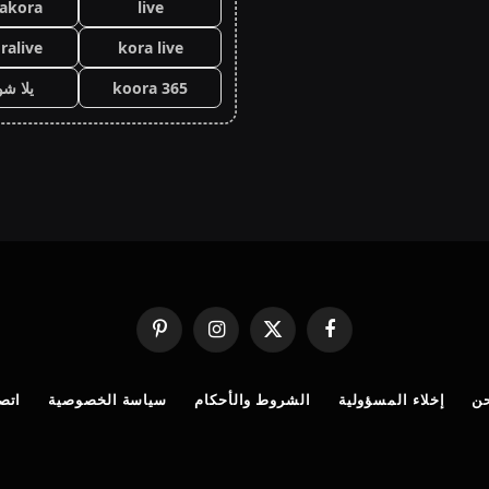
lakora
live
ralive
kora live
koora 365
يلا ش
فيسبوك
X
الانستغرام
بينتيريست
(Twitter)
ن
إخلاء المسؤولية
الشروط والأحكام
سياسة الخصوصية
اتصل