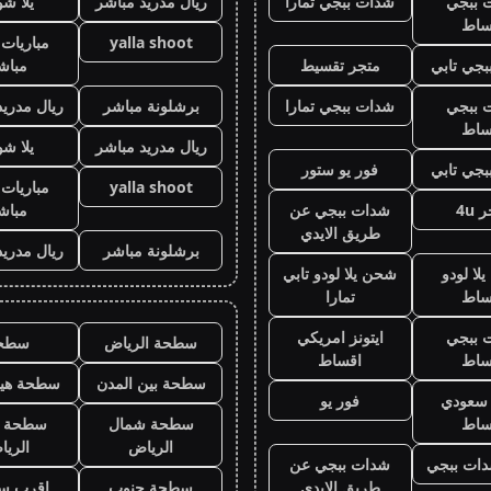
 ببجي
شدات ببجي تمارا
ريال مدريد مباشر
يلا ش
ساط
yalla shoot
مباريات 
جي تابي
متجر تقسيط
مباش
 ببجي
شدات ببجي تمارا
برشلونة مباشر
ريال مدريد
ساط
ريال مدريد مباشر
يلا ش
جي تابي
فور يو ستور
yalla shoot
مباريات 
 4u
شدات ببجي عن
مباش
طريق الايدي
برشلونة مباشر
ريال مدريد
لا لودو
شحن يلا لودو تابي
ساط
تمارا
 ببجي
ايتونز امريكي
سطحة الرياض
سطح
ساط
اقساط
سطحة بين المدن
سطحة هيد
ز سعودي
فور يو
ساط
سطحة شمال
سطحة 
الرياض
الري
ات ببجي
شدات ببجي عن
طريق الايدي
سطحة جنوب
اقرب س