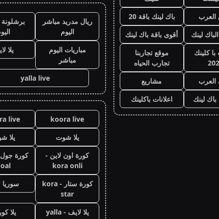
العرب
باك لينك باقة 20
ريال مدريد مباشر
برشلونة 
اليوم
اليو
الباك لينك
أقوى باقة باك لينك
مباريات اليوم
يلا لا
با كلينك
موقع تجاربنا
مباشر
20
تجارب الحياه
yalla live
 العرب
مشاريع
 باك لينك
اعلانات باكلينك
a live
koora live
يلا شوت
يلا ش
كورة اون لاين -
oal
kora onli
كورة ستار - kora
سوريا ل
star
يلا لايف - yalla
يلا كور