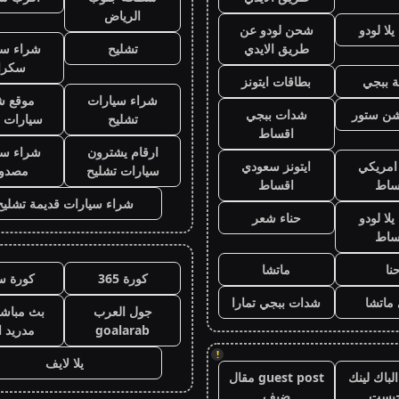
الرياض
لا لودو
شحن لودو عن
طريق الايدي
تشليح
شراء سي
سكرا
 ببجي
بطاقات ايتونز
شراء سيارات
موقع ش
يشن ستور
شدات ببجي
تشليح
سيارات 
اقساط
ارقام يشترون
شراء سي
 امريكي
ايتونز سعودي
سيارات تشليح
مصدو
ساط
اقساط
شراء سيارات قديمة تشليح
لا لودو
حناء شعر
ساط
نا
ماتشا
كورة 365
كورة س
ماتشا
شدات ببجي تمارا
جول العرب
بث مباشر
goalarab
مدريد ا
!
يلا لايف
لباك لينك
guest post مقال
جيست
ضيف