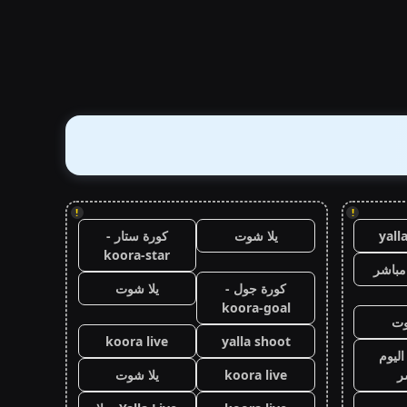
!
!
yall
يلا شوت
كورة ستار -
koora-star
مباشر
كورة جول -
يلا شوت
koora-goal
وت
koora live
yalla shoot
اليوم
ر
koora live
يلا شوت