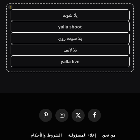
!
يلا شوت
yalla shoot
يلا شوت زون
يلا لايف
yalla live
فيسبوك
X
الانستغرام
بينتيريست
(Twitter)
من نحن
إخلاء المسؤولية
الشروط والأحكام