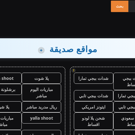
مواقع صديقة
+
!
 ببجي
شدات ببجي تمارا
يلا شوت
a shoot
ساط
مباريات اليوم
برشلونة 
جي تمارا
شدات ببجي تابي
مباشر
جي تابي
ايتونز امريكي
ريال مدريد مباشر
يلا ش
ز سعودي
شحن يلا لودو
yalla shoot
مباريات 
ساط
اقساط
مباش