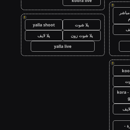
koora live
!
مباشر
!
م
يلا شوت
yalla shoot
يف
يلا شوت زون
يلا لايف
yalla live
!
koor
وت
كورة جول - kora
g
ايف
ة -