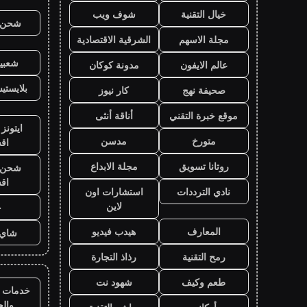
خيال التقنية
شوف ويب
شحن ي
مجلة الاسهم
الشرقية الاقتصادية
شعبية
عالم الايفون
مدونة كوكان
بلايست
صحيفة نهج
كار نيوز
موقع خبرة التقني
أناقة أنثى
ايتونز
متورخ
مدسن
اق
روتانا تسويق
مجلة الابداع
شحن ي
اق
نادي الترددات
استشارات اون
لاين
ح
المعارف
هيدب فيديو
شاي 
رمح التقنية
رذاذ التجارة
طعم وكيف
شهود نت
خدمات ا
وال