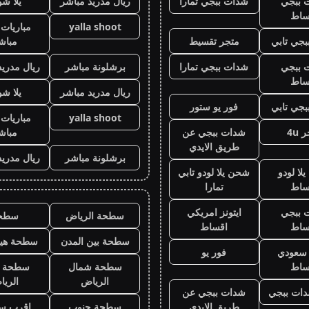
 ببجي
شدات ببجي تمارا
ريال مدريد مباشر
يلا ش
ساط
yalla shoot
مباريات 
جي تابي
متجر تقسيط
مباش
 ببجي
شدات ببجي تمارا
برشلونة مباشر
ريال مدريد
ساط
ريال مدريد مباشر
يلا ش
جي تابي
فور يو ستور
yalla shoot
مباريات 
 4u
شدات ببجي عن
مباش
طريق الايدي
برشلونة مباشر
ريال مدريد
لا لودو
شحن يلا لودو تابي
ساط
تمارا
 ببجي
ايتونز امريكي
سطحة الرياض
سطح
ساط
اقساط
سطحة بين المدن
سطحة هيد
ز سعودي
فور يو
ساط
سطحة شمال
سطحة 
الرياض
الري
ات ببجي
شدات ببجي عن
طريق الايدي
سطحة جنوب
اقرب س