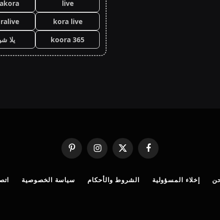
lakora
live
ralive
kora live
koora 365
يلا ش
فيسبوك
X
الانستغرام
بينتيريست
(Twitter)
ن
إخلاء المسؤولية
الشروط والأحكام
سياسة الخصوصية
اتصل