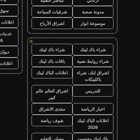
أركاني
مباشر التقنية
سوق 
مدونة صحبة
شرقيات السياحة
اعلانات 
موسوعة انوار
اشراق الأرباح
خدمات 
26
!
شراء باك لينك
شراء باك لينك
ديوان
شراء روابط نصية
باقات باك لينك
اعلانات
اشراق لنك، شراء
اعلانات الباك لينك
باكلينكات
التدريس
اشراق العالم عالم
كبير
اخبار الرياضة
منتدى الاشراق
اعلانات الباك لينك
شوف رياضة
2026
باك لينك وجيست
مصادر التعليم