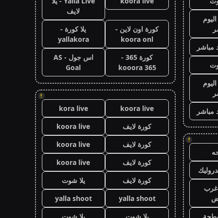
وت
koora live
Yalla Live - يلا
لايف
اليوم
ر
كورة اون لاين -
يلا كورة -
yallakora
koora onl
 مباشر
كورة 365 -
اس جول - AS
وت
Goal
kooora 365
اليوم
ر
!
kora live
koora live
 مباشر
كورة لايف
koora live
!
كورة لايف
koora live
ه
كورة لايف
koora live
روليك
كورة لايف
يلا شوت
غرب
اض
yalla shoot
yalla shoot
طحة
يلا شوت
يلا شوت