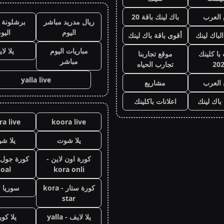
العرب
باك لينك باقة 20
ريال مدريد مباشر
برشلونة 
اليوم
اليو
الباك لينك
أقوى باقة باك لينك
مباريات اليوم
يلا لا
با كلينك
موقع تجاربنا
مباشر
20
تجارب الحياه
yalla live
 العرب
مشاريع
 باك لينك
اعلانات باكلينك
a live
koora live
يلا شوت
يلا ش
كورة اون لاين -
oal
kora onli
كورة ستار - kora
سوريا ل
star
يلا لايف - yalla
يلا كور