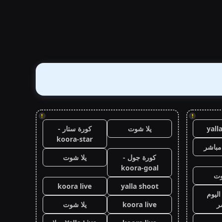
!
!
yall
يلا شوت
كورة ستار -
koora-star
مباشر
كورة جول -
يلا شوت
koora-goal
وت
koora live
yalla shoot
اليوم
ر
koora live
يلا شوت