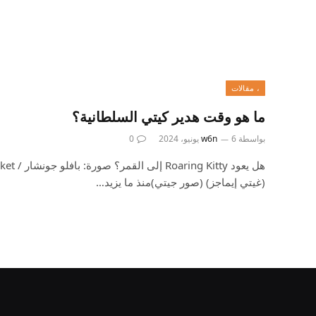
، مقالات
ما هو وقت هدير كيتي السلطانية؟
بواسطة
6 يونيو، 2024
w6n
0
هل يعود y
(غيتي إيماجز) (صور جيتي)منذ ما يزيد…