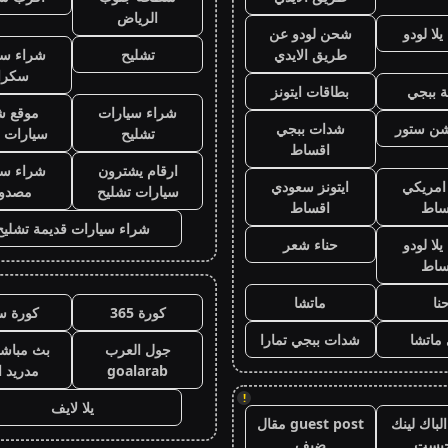
الرياض
لا لودو
شحن لودو عن
طريق الايدي
تشليح
شراء سي
سكرا
 ببجي
بطاقات ايتونز
شراء سيارات
موقع ش
يشن ستور
شدات ببجي
تشليح
سيارات 
اقساط
ارقام يشترون
شراء سي
 امريكي
ايتونز سعودي
سيارات تشليح
مصدو
ساط
اقساط
شراء سيارات قديمة تشليح
لا لودو
حناء شعر
ساط
نا
ماتشا
كورة 365
كورة س
ماتشا
شدات ببجي تمارا
جول العرب
بث مباشر
goalarab
مدريد ا
!
يلا لايف
لباك لينك
guest post مقال
جيست
ضيف