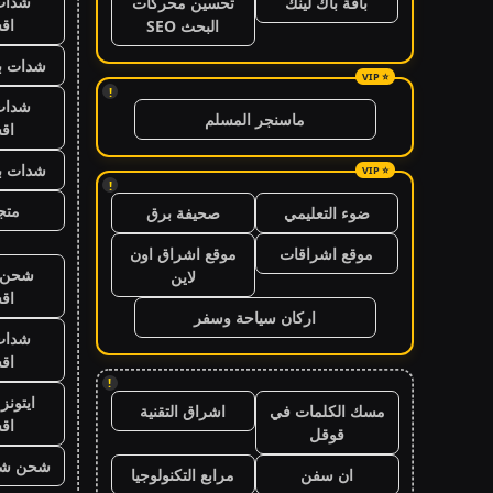
شدات
باقة باك لينك
تحسين محركات
اق
البحث SEO
شدات بب
!
شدات
ماسنجر المسلم
اق
شدات بب
!
متجر
ضوء التعليمي
صحيفة برق
موقع اشراقات
موقع اشراق اون
شحن ي
لاين
اق
اركان سياحة وسفر
شدات
اق
!
ايتون
مسك الكلمات في
اشراق التقنية
اق
قوقل
شحن شد
ان سفن
مرابع التكنولوجيا