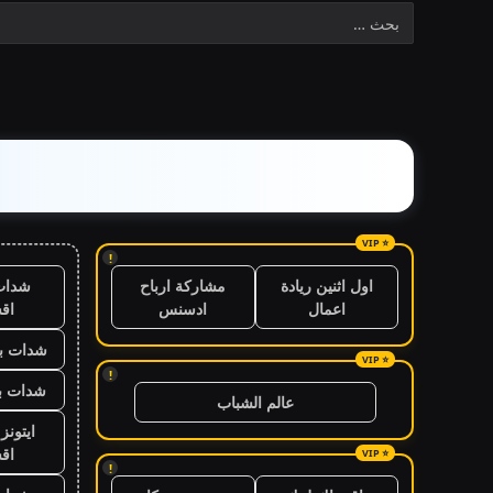
!
شدات
اول اثنين ريادة
مشاركة ارباح
اق
اعمال
ادسنس
شدات بب
!
شدات بب
عالم الشباب
ايتون
اق
!