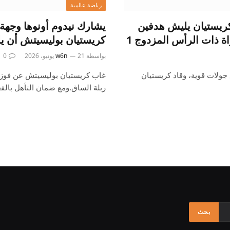
رياضة عالمية
 11 عامًا، ويقود كريستيان يليش هدفين
يشارك نيدوم أونوها وجهة
كريستيان بوليسيتش أن يل
بواسطة
21 يونيو، 2026
w6n
0
يوروفسكي 11 هدفًا في سبع جولات قوية، وقاد كريستيان
ربلة الساق.ومع ضمان التأهل بالف