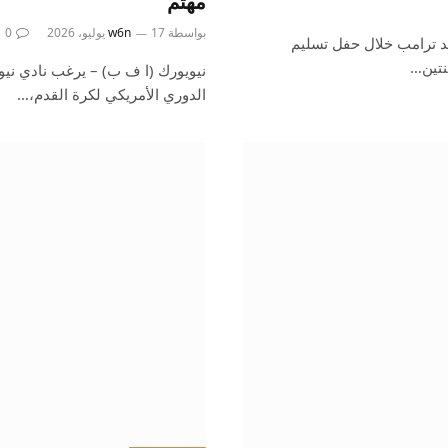
مهتم
بواسطة
17 يوليو، 2026
w6n
0
د ترامب خلال حفل تسليم
نيويورك (ا ف ب) – يرغب نادي ن
الدوري الأمريكي لكرة القدم،…