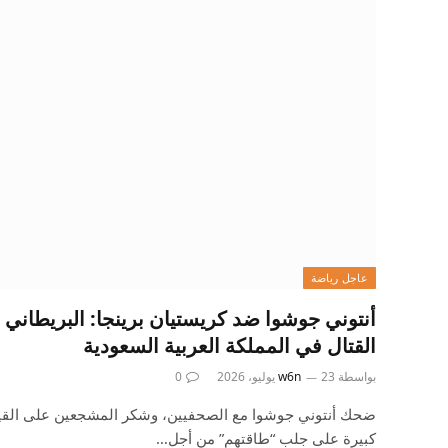
عاجل رياضة
أنتوني جوشوا ضد كريستيان برينجا: البريطاني 
القتال في المملكة العربية السعودية
بواسطة
23 يوليو، 2026
w6n
0
ضحك أنتوني جوشوا مع الصحفيين، وشكر المشجعين على القيام 
كبيرة على جلب “طاقتهم” من أجل…