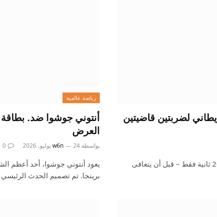
رياضة عالمية
يطاني لضربتين قاضيتين
أنتوني جوشوا ضد. بطاقة ك
العرض
بواسطة
24 يوليو، 2026
w6n
0
عانى أنتوني جوشوا من ضربتين قاضيتين – الأولى حدثت بعد 20 ثانية فقط – قبل أن يتعافى
يعود أنتوني جوشوا، أحد أعظم الش
برينجا. تم تصميم الحدث الرئيسي