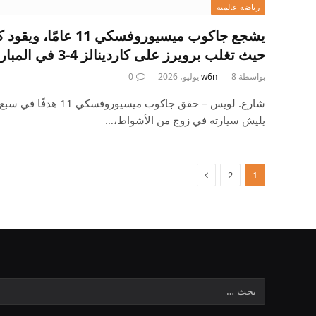
رياضة عالمية
يشجع جاكوب ميسيوروفسكي
حيث تغلب برويرز على كاردينالز 4-3 في المباراة ذات الرأس المزدوج 1
بواسطة
8 يوليو، 2026
w6n
0
شارع. لويس – حقق جاكوب ميس
يليش سيارته في زوج من الأشواط،…
2
1