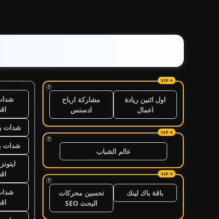
!
شدات
اول اثنين ريادة
مشاركة ارباح
اق
اعمال
ادسنس
شدات بب
!
شدات بب
عالم الشباب
ايتون
اق
!
شدات
باقة باك لينك
تحسين محركات
اق
البحث SEO