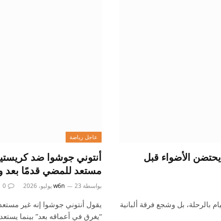
عاجل رياضة
يحتضن الأضواء قبل
أنتوني جوشوا ضد كريستيان 
مستعد للمضي قدمًا بعد وف
بواسطة
23 يوليو، 2026
w6n
0
بالرحلة، بل وشجع فرقة ألبانية
يقول أنتوني جوشوا إنه غير مستعد
“يغرق في أعماقه بعد” بينما يستعد