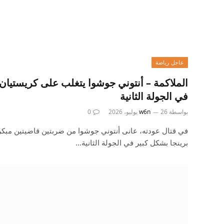
عاجل رياضة
الملاكمة – أنتوني جوشوا يتغلب على كريستيان ب
في الجولة الثانية
بواسطة
26 يوليو، 2026
w6n
0
في قتال عودته، عانى أنتوني جوشوا من ضربتين قاضيتين مبكر
برينجا بشكل كبير في الجولة الثانية…