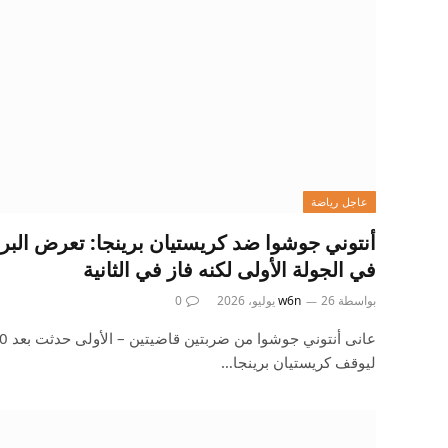
عاجل رياضة
أنتوني جوشوا ضد كريستيان برينجا: تعرض البر
في الجولة الأولى لكنه فاز في الثانية
بواسطة
26 يوليو، 2026
w6n
0
ليوقف كريستيان برينجا…