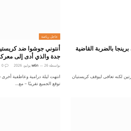
عاجل رياضة
رينجا بالضربة القاضية
أنتوني جوشوا ضد كريستيا
جدة والذي أدى إلى معرك
بواسطة
26 يوليو، 2026
w6n
0
تين لكنه تعافى ليوقف كريستيان
انتهت ليلة درامية وعاطفية أخرى 
توقع الجميع تقريبًا – مع…