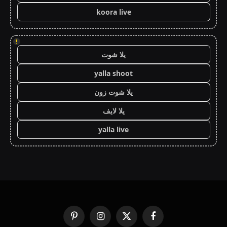
koora live
!
يلا شوت
yalla shoot
يلا شوت زون
يلا لايف
yalla live
فيسبوك
X
الانستغرام
بينتيريست