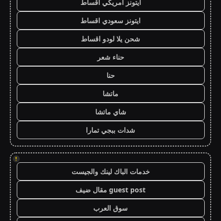
ايتونز امريكي اقساط
ايتونز سعودي اقساط
شحن يلا لودو اقساط
حناء شعر
حنا
ماتشا
شاي ماتشا
شدات ببجي تمارا
!
خدمات الباك لينك والجيست
guest post مقال ضيف
سوق العرب