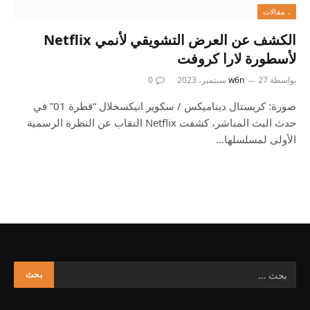
، مقالات
الكشف عن العرض التشويقي لأنمي Netflix
لأسطورة لارا كروفت
بواسطة
27 سبتمبر، 2023
w6n
0
صورة: كريستال ديناميكس / سكوير انيكسخلال “قطرة 01” في
حدث البث المباشر، كشفت Netflix النقاب عن النظرة الرسمية
الأولى لمسلسلها…