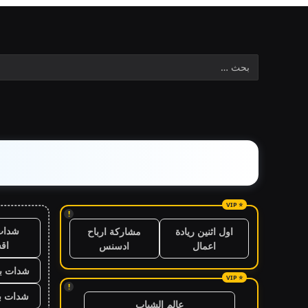
!
شدات
اول اثنين ريادة
مشاركة ارباح
اق
اعمال
ادسنس
شدات بب
!
شدات بب
عالم الشباب