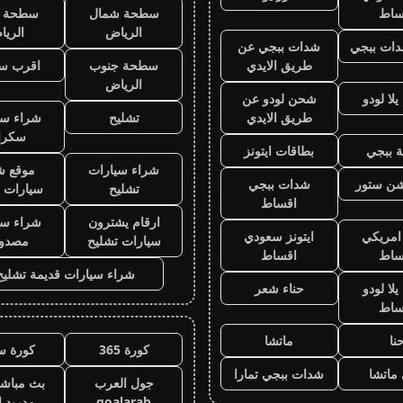
ساط
سطحة شمال
سطحة 
الرياض
الري
ات ببجي
شدات ببجي عن
طريق الايدي
سطحة جنوب
اقرب س
الرياض
لا لودو
شحن لودو عن
طريق الايدي
تشليح
شراء سي
سكرا
 ببجي
بطاقات ايتونز
شراء سيارات
موقع ش
يشن ستور
شدات ببجي
تشليح
سيارات 
اقساط
ارقام يشترون
شراء سي
 امريكي
ايتونز سعودي
سيارات تشليح
مصدو
ساط
اقساط
شراء سيارات قديمة تشليح
لا لودو
حناء شعر
ساط
نا
ماتشا
كورة 365
كورة س
ماتشا
شدات ببجي تمارا
جول العرب
بث مباشر
goalarab
مدريد ا