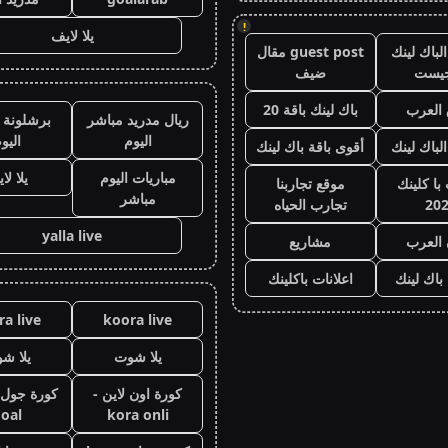
!
يلا لايف
لباك لينك
guest post مقال
جيست
ضيف
العرب
باك لينك باقة 20
ريال مدريد مباشر
برشلونة 
اليوم
اليو
الباك لينك
أقوى باقة باك لينك
مباريات اليوم
يلا لا
با كلينك
موقع تجاربنا
مباشر
20
تجارب الحياه
yalla live
 العرب
مشاريع
 باك لينك
اعلانات باكلينك
a live
koora live
يلا شوت
يلا ش
كورة اون لاين -
oal
kora onli