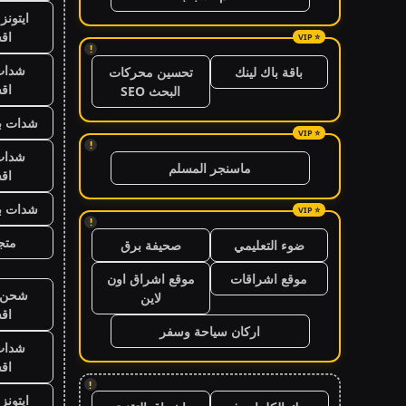
ايتون
اق
!
شدات
باقة باك لينك
تحسين محركات
اق
البحث SEO
شدات بب
!
شدات
ماسنجر المسلم
اق
شدات بب
!
متجر
ضوء التعليمي
صحيفة برق
موقع اشراقات
موقع اشراق اون
شحن ي
لاين
اق
اركان سياحة وسفر
شدات
اق
!
ايتون