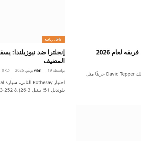
عاجل رياضة
قه لعام 2026
إنجلترا ضد نيوزيلندا: ي
المضيف
بواسطة
19 يونيو، 2026
w6n
0
عندما يتعلق الأمر بـ Carolina Panthers لعام 2026، يبدو المالك David Tepper جريئًا مثل
بلونديل 51؛ بيثيل 3-26) & 252-3 (نيكولز…