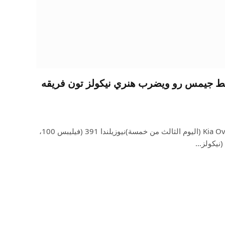
سقط جيمس رو ويضرب هنري نيكولز تون فريقه
اختبار Rothesay الثاني، سيارة Kia Oval (اليوم الثالث من خمسة)نيوزيلندا 391 (فيليبس 100،