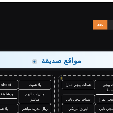
مواقع صديقة
+
!
 ببجي
شدات ببجي تمارا
يلا شوت
a shoot
ساط
مباريات اليوم
برشلونة 
جي تمارا
شدات ببجي تابي
مباشر
جي تابي
ايتونز امريكي
ريال مدريد مباشر
يلا ش