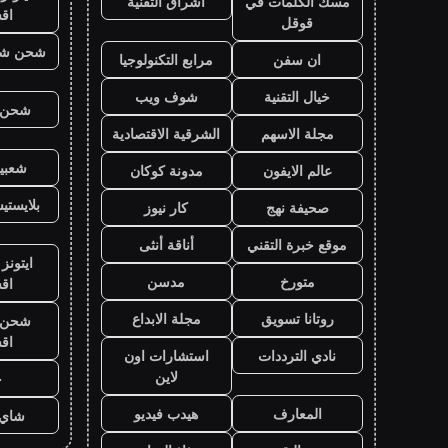
مسك الكلمات في
اشراق التقنية
اق
قوقل
شحن شد
ان سفن
مرابع التكنولوجيا
خيال التقنية
شوف ويب
شحن ي
مجلة الاسهم
الشرقية الاقتصادية
شعبية
عالم الايفون
مدونة كوكان
بلايست
صحيفة نهج
كار نيوز
موقع خبرة التقني
أناقة أنثى
ايتونز
متورخ
مدسن
اق
روتانا تسويق
مجلة الابداع
شحن ي
اق
نادي الترددات
استشارات اون
لاين
ح
المعارف
هيدب فيديو
شاي 