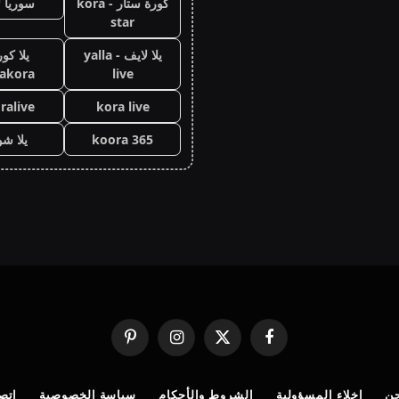
كورة ستار - kora
سوريا ل
star
يلا لايف - yalla
يلا كور
lakora
live
ralive
kora live
koora 365
يلا ش
فيسبوك
X
الانستغرام
بينتيريست
(Twitter)
ن
إخلاء المسؤولية
الشروط والأحكام
سياسة الخصوصية
اتصل