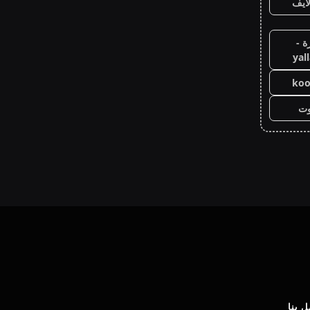
ايف
ة -
yal
koo
وت
 بنا