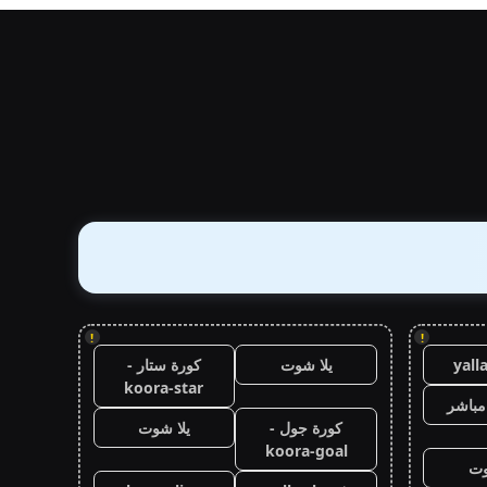
!
!
yall
يلا شوت
كورة ستار -
koora-star
مباشر
كورة جول -
يلا شوت
koora-goal
وت