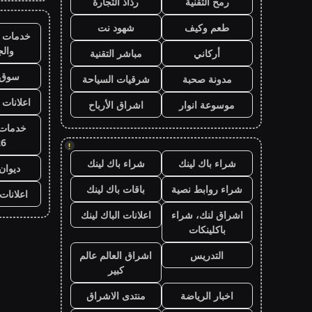
رمح التقنية
رذاذ التجارة
طعم وكيف
شهود نت
خدمات ا
وال
أركاني
مباشر التقنية
سوق 
مدونة صحبة
شرقيات السياحة
اعلانات 
موسوعة انوار
اشراق الأرباح
خدمات 
26
!
شراء باك لينك
شراء باك لينك
ديوان
شراء روابط نصية
باقات باك لينك
اعلانات
اشراق لنك، شراء
اعلانات الباك لينك
باكلينكات
التدريس
اشراق العالم عالم
كبير
اخبار الرياضة
منتدى الاشراق