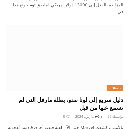
المزايدة بالفعل إلى 13000 دولار أمريكي لملصق توم جونغ هذا
في…
، مقالات
دليل سريع إلى لونا سنو، بطلة مارفل التي لم
تسمع عنها من قبل
بواسطة
29 مارس، 2024
w6n
0
بالأمس، كشفت Marvel حتى الآن لعبة فيديو أخرى قادمة: أعجوبة