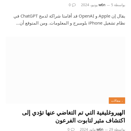
بواسطة
5 يونيو، 2024
w6n
0
يقال إن Apple و OpenAI قد أقامتا شراكة لدمج ChatGPT في
نظام تشغيل iPhone بلومبرج و المعلومات. ومن المتوقع أن…
، مقالات
الهيروغليفية التي تم التغاضي عنها تؤدي إلى
اكتشاف مثير لتابوت الفرعون
بواسطة
29 مايو، 2024
w6n
0