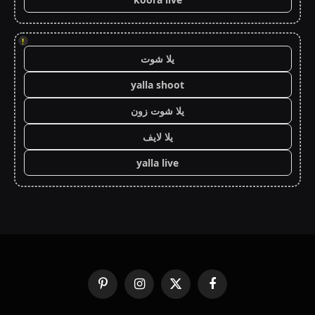
!
يلا شوت
yalla shoot
يلا شوت زون
يلا لايف
yalla live
فيسبوك
X
الانستغرام
بينتيريست
(Twitter)