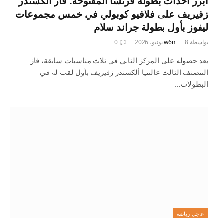
أبرز أحداث بطولة فرنسا المفتوحة: فاز ألكسندر
زفيريف على فلافيو كوبولي في خمس مجموعات
ليفوز بأول بطولة جراند سلام
بواسطة
8 يونيو، 2026
w6n
0
بعد حصوله على المركز الثاني في ثلاث مناسبات سابقة، فاز
المصنف الثالث عالميا ألكسندر زفيريف بأول لقب له في
البطولات…
عاجل رياضة