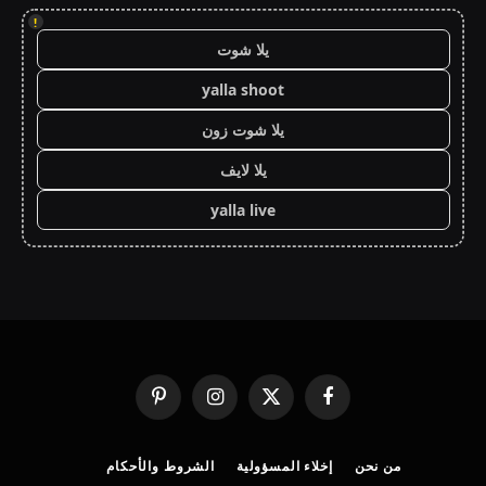
!
يلا شوت
yalla shoot
يلا شوت زون
يلا لايف
yalla live
فيسبوك
X
الانستغرام
بينتيريست
(Twitter)
من نحن
إخلاء المسؤولية
الشروط والأحكام