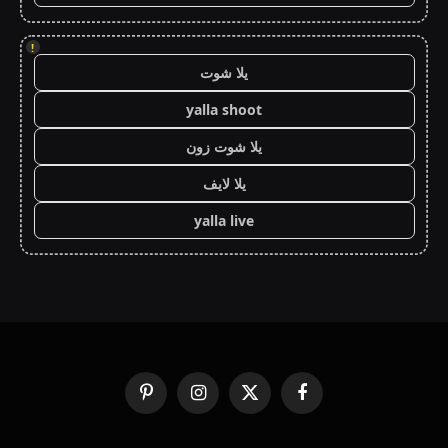
!
يلا شوت
yalla shoot
يلا شوت زون
يلا لايف
yalla live
فيسبوك
X
الانستغرام
بينتيريست
(Twitter)