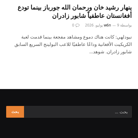
ينهار رشيد خان ورحمان الله جورباز بينما تودع
أفغانستان عاطفياً شابور زادران
بواسطة
9 يوليو، 2026
w6n
0
نيودلهي: كانت هناك دموع ومشاهد مفجعة بينما قدمت لعبة
الكريكيت الأفغانية وداعًا عاطفيًا للاعب البولينج السريع السابق
شابور زادران. شوهد…