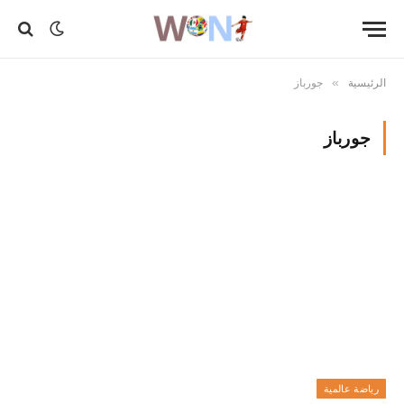
الرئيسية
جورباز
»
جورباز
رياضة عالمية