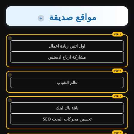
مواقع صديقة
+
!
اول اثنين ريادة اعمال
مشاركة ارباح ادسنس
!
عالم الشباب
!
باقة باك لينك
تحسين محركات البحث SEO