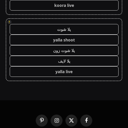
koora live
!
يلا شوت
yalla shoot
يلا شوت زون
يلا لايف
yalla live
فيسبوك
X
الانستغرام
بينتيريست