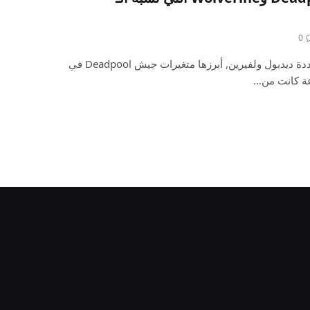
0
هناك الكثير من خدع الأكوان المتعددة ديدبول ولفيرين, أبرزها متغيرات جيش Deadpool في
عة كانت من…