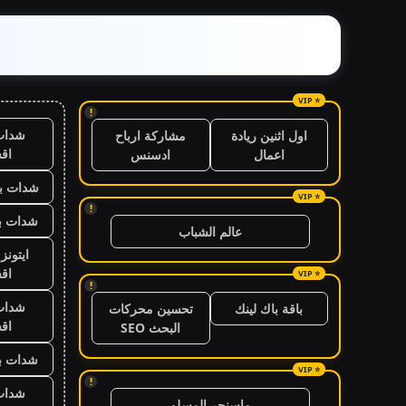
!
شدات
اول اثنين ريادة
مشاركة ارباح
اق
اعمال
ادسنس
شدات بب
!
شدات بب
عالم الشباب
ايتون
اق
!
شدات
باقة باك لينك
تحسين محركات
اق
البحث SEO
شدات بب
!
شدات
ماسنجر المسلم