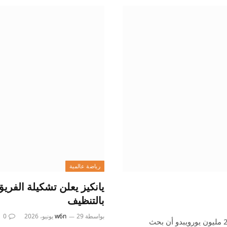
رياضة عالمية
يانكيز يعلن تشكيلة الفري
بالتنظيف
بواسطة
29 يونيو، 2026
w6n
0
بورنموث يعرف سعر تياجو جابرييل مع تحديد تقييم ليتشي بـ 20 مليون يورويبدو أن بحث