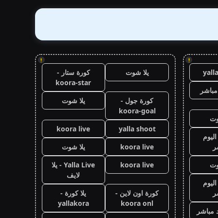
!
!
yall
يلا شوت
كورة ستار -
koora-star
مباشر
كورة جول -
يلا شوت
koora-goal
وت
koora live
yalla shoot
اليوم
ر
koora live
يلا شوت
وت
koora live
Yalla Live - يلا
لايف
اليوم
ر
كورة اون لاين -
يلا كورة -
yallakora
koora onl
 مباشر