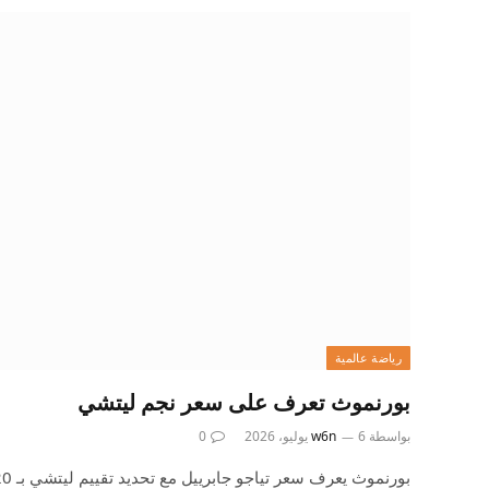
رياضة عالمية
بورنموث تعرف على سعر نجم ليتشي
بواسطة
6 يوليو، 2026
w6n
0