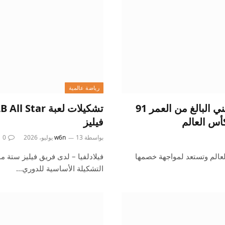
رياضة عالمية
كأس العالم 2026: تعرف على الصحفي الأرجنتيني البالغ من العمر 91
أس العالم
فيليز
بواسطة
13 يوليو، 2026
w6n
0
عالم وتستعد لمواجهة خصمها
فيلادلفيا – لدى فريق فيليز ستة م
التشكيلة الأساسية للدوري…