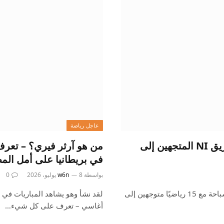
عاجل رياضة
ألعاب الكومنولث 2026: تعرف على رياضيي فريق NI المتجهين إلى
من هو آرثر فيري؟ – تعرف
في بريطانيا على أمل الم
بواسطة
8 يوليو، 2026
w6n
0
أكبر فريق في أيرلندا الشمالية متوجه إلى الألعاب يأتي في السباحة مع 15 رياضيًا متوجهين إلى
لقد نشأ وهو يشاهد المباريات في
أغاسي – تعرف على كل شيء…