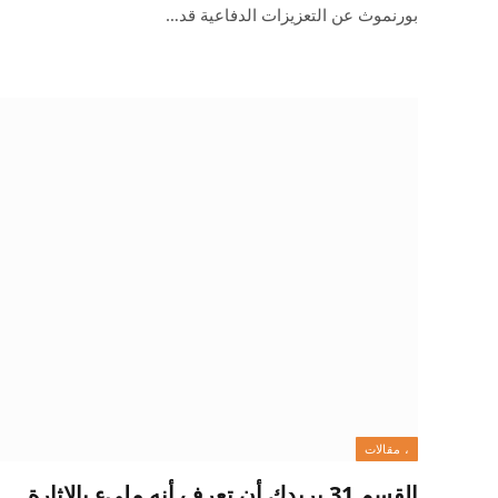
بورنموث عن التعزيزات الدفاعية قد…
، مقالات
القسم 31 يريدك أن تعرف أنه مليء بالإثارة