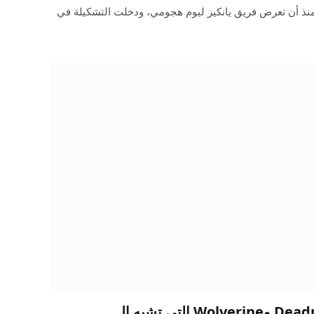
منذ أن تعرض فريق يانكيز ليوم هجومي، ودخلت التشكيلة في
تعرف على متغيرات Deadpool وWolverine التي تشبه الـ