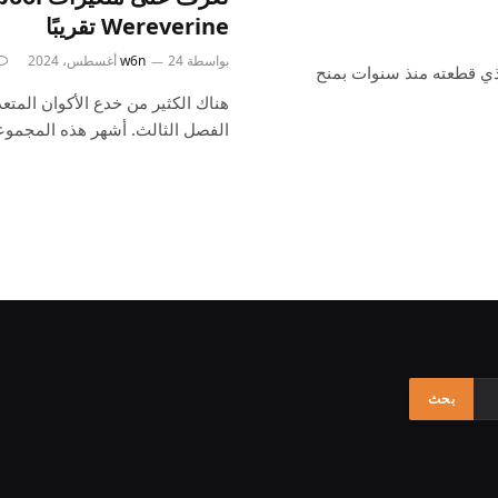
Wereverine تقريبًا
بواسطة
24 أغسطس، 2024
w6n
لذي قطعته منذ سنوات بمنح
الفصل الثالث. أشهر هذه المجمو