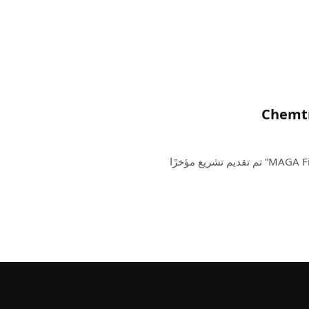
مشرع الولاية الجمهوري الذي كان يطلق عليها اسم “MAGA Firebrand” تم تقديم تشريع مؤخرًا