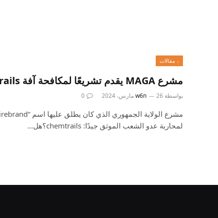
، مقالات
مشرع MAGA يقدم تشريعًا لمكافحة آفة Chemtrails
بواسطة
26 مارس، 2024
w6n
0
لمحاربة عدو الشعب الموثق جيدًا: chemtrails؟هل…