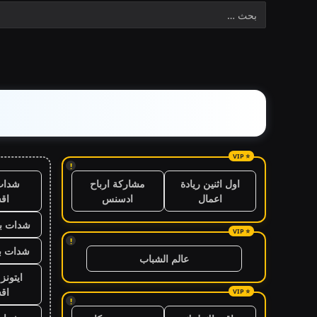
!
شدات
اول اثنين ريادة
مشاركة ارباح
اق
اعمال
ادسنس
شدات بب
!
شدات بب
عالم الشباب
ايتون
اق
!