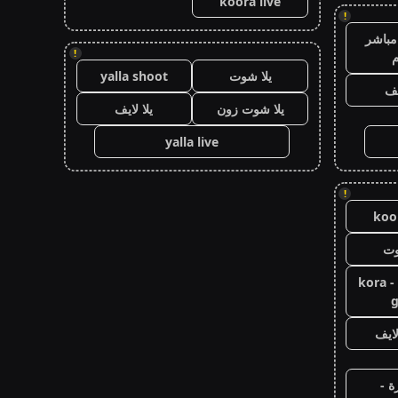
koora live
!
مباشر
!
م
يلا شوت
yalla shoot
يف
يلا شوت زون
يلا لايف
yalla live
!
koor
وت
كورة جول - kora
g
ايف
ة -