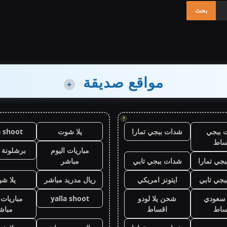
مواقع صديقة
+
!
 ببجي
شدات ببجي تمارا
يلا شوت
a shoot
ساط
مباريات اليوم
برشلونة 
جي تمارا
شدات ببجي تابي
مباشر
جي تابي
ايتونز امريكي
ريال مدريد مباشر
يلا ش
ز سعودي
شحن يلا لودو
yalla shoot
مباريات 
ساط
اقساط
مباش