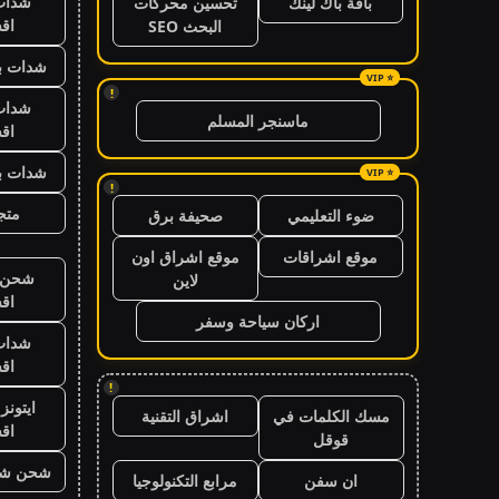
شدات
باقة باك لينك
تحسين محركات
اق
البحث SEO
شدات بب
!
شدات
ماسنجر المسلم
اق
شدات بب
!
متجر
ضوء التعليمي
صحيفة برق
موقع اشراقات
موقع اشراق اون
شحن ي
لاين
اق
اركان سياحة وسفر
شدات
اق
!
ايتون
مسك الكلمات في
اشراق التقنية
اق
قوقل
شحن شد
ان سفن
مرابع التكنولوجيا