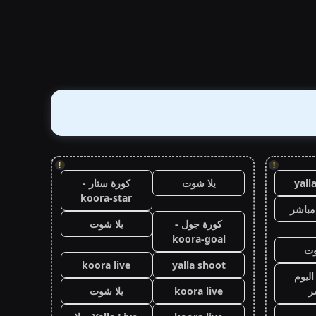
!
!
yall
يلا شوت
كورة ستار -
koora-star
مباشر
كورة جول -
يلا شوت
koora-goal
وت
koora live
yalla shoot
اليوم
ر
koora live
يلا شوت