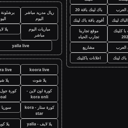
العرب
باك لينك باقة 20
ريال مدريد مباشر
برشلونة 
اليوم
اليو
الباك لينك
أقوى باقة باك لينك
مباريات اليوم
يلا لا
با كلينك
موقع تجاربنا
مباشر
20
تجارب الحياه
yalla live
 العرب
مشاريع
 باك لينك
اعلانات باكلينك
a live
koora live
يلا شوت
يلا ش
كورة اون لاين -
oal
kora onli
كورة ستار - kora
سوريا ل
star
يلا لايف - yalla
يلا كور