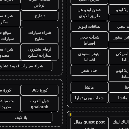
الرياض
لا لودو
شحن لودو عن
طريق الايدي
تشليح
شراء سي
سكرا
 ببجي
بطاقات ايتونز
شراء سيارات
موقع ش
يشن ستور
شدات ببجي
تشليح
سيارات 
اقساط
ارقام يشترون
شراء سي
 امريكي
ايتونز سعودي
سيارات تشليح
مصدو
ساط
اقساط
شراء سيارات قديمة تشليح
لا لودو
حناء شعر
ساط
نا
ماتشا
كورة 365
كورة س
ماتشا
شدات ببجي تمارا
جول العرب
بث مباشر
goalarab
مدريد ا
!
يلا لايف
لباك لينك
guest post مقال
جيست
ضيف