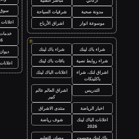
أركاني
مباشر التقنية
سوق 
مدونة صحبة
شرقيات السياحة
اعلانات 
موسوعة انوار
اشراق الأرباح
خدمات 
26
!
شراء باك لينك
شراء باك لينك
ديوان
شراء روابط نصية
باقات باك لينك
اعلانات
اشراق لنك، شراء
اعلانات الباك لينك
باكلينكات
التدريس
اشراق العالم عالم
كبير
اخبار الرياضة
منتدى الاشراق
اعلانات الباك لينك
شوف رياضة
2026
باك لينك وجيست
مصادر التعليم