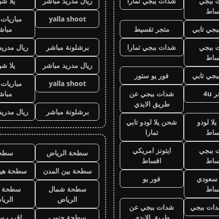
 ببجي
شدات ببجي تمارا
ريال مدريد مباشر
يلا ش
ساط
yalla shoot
مباريات 
جي تابي
متجر تقسيط
مباش
 ببجي
شدات ببجي تمارا
برشلونة مباشر
ريال مدريد
ساط
ريال مدريد مباشر
يلا ش
جي تابي
فور يو ستور
yalla shoot
مباريات 
 4u
شدات ببجي عن
مباش
طريق الايدي
برشلونة مباشر
ريال مدريد
لا لودو
شحن يلا لودو تابي
ساط
تمارا
 ببجي
ايتونز امريكي
سطحة الرياض
سطح
ساط
اقساط
سطحة بين المدن
سطحة هيد
ز سعودي
فور يو
ساط
سطحة شمال
سطحة 
الرياض
الري
ات ببجي
شدات ببجي عن
طريق الايدي
سطحة جنوب
اقرب س