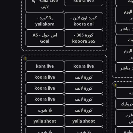
وت
koora live
Yalla Live - يلا
لايف
اليوم
ر
كورة اون لاين -
يلا كورة -
yallakora
koora onl
 مباشر
كورة 365 -
اس جول - AS
وت
Goal
kooora 365
اليوم
ر
!
kora live
koora live
 مباشر
كورة لايف
koora live
!
كورة لايف
koora live
ه
كورة لايف
koora live
روليك
كورة لايف
يلا شوت
غرب
اض
yalla shoot
yalla shoot
طحة
يلا شوت
يلا شوت