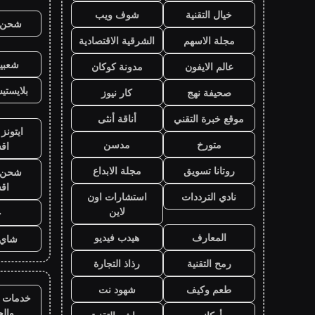
خيال التقنية
شوف ويب
شحن ي
مجلة الاسهم
الشرقية الاقتصادية
شعبية
عالم الايفون
مدونة كوكان
بلايست
صحيفة نهج
كار نيوز
موقع خبرة التقني
أناقة أنثى
ايتونز
متورخ
مدسن
اق
روتانا تسويق
مجلة الابداع
شحن ي
اق
نادي الترددات
استشارات اون
لاين
ح
المعارف
هيدب فيديو
شاي 
رمح التقنية
رذاذ التجارة
طعم وكيف
شهود نت
خدمات ا
وال