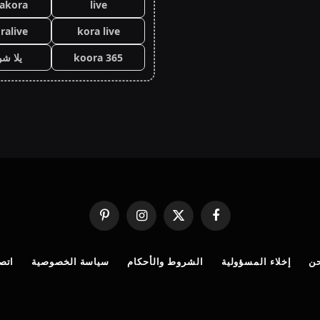
lakora
live
ralive
kora live
koora 365
يلا ش
فيسبوك
X
الانستغرام
بينتيريست
(Twitter)
ن
إخلاء المسؤولية
الشروط والأحكام
سياسة الخصوصية
اتصل