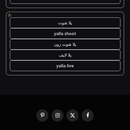
!
يلا شوت
yalla shoot
يلا شوت زون
يلا لايف
yalla live
فيسبوك
X
الانستغرام
بينتيريست
(Twitter)