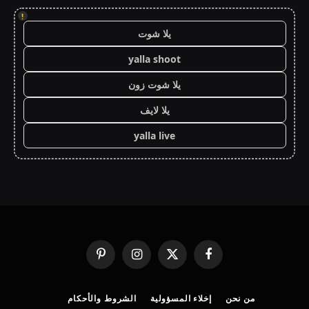
!
يلا شوت
yalla shoot
يلا شوت زون
يلا لايف
yalla live
فيسبوك
X
الانستغرام
بينتيريست
(Twitter)
من نحن
إخلاء المسؤولية
الشروط والأحكام