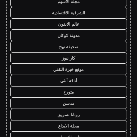
مجلة الاسهم
الشرقية الاقتصادية
عالم الايفون
مدونة كوكان
صحيفة نهج
كار نيوز
موقع خبرة التقني
أناقة أنثى
متورخ
مدسن
روتانا تسويق
مجلة الابداع