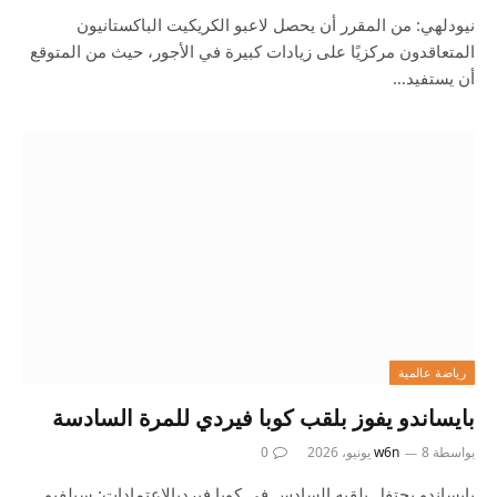
نيودلهي: من المقرر أن يحصل لاعبو الكريكيت الباكستانيون
المتعاقدون مركزيًا على زيادات كبيرة في الأجور، حيث من المتوقع
أن يستفيد…
رياضة عالمية
بايساندو يفوز بلقب كوبا فيردي للمرة السادسة
بواسطة
8 يونيو، 2026
w6n
0
بايساندو يحتفل بلقبه السادس في كوبا فيرديالاعتمادات: سيلفيو