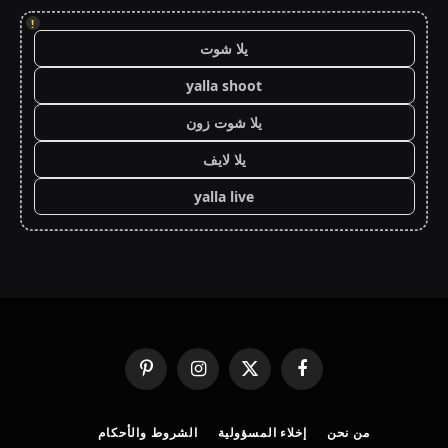
!
يلا شوت
yalla shoot
يلا شوت زون
يلا لايف
yalla live
فيسبوك
X
الانستغرام
بينتيريست
(Twitter)
من نحن
إخلاء المسؤولية
الشروط والأحكام