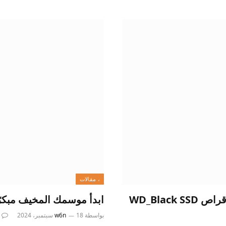
، مقالات
استمتع بالمزيد من الألعاب باستخدام محرك الأقراص WD_Black SSD
ابدأ موسمك المخيف مبكرًا باستخدا
بواسطة
18 سبتمبر، 2024
w6n