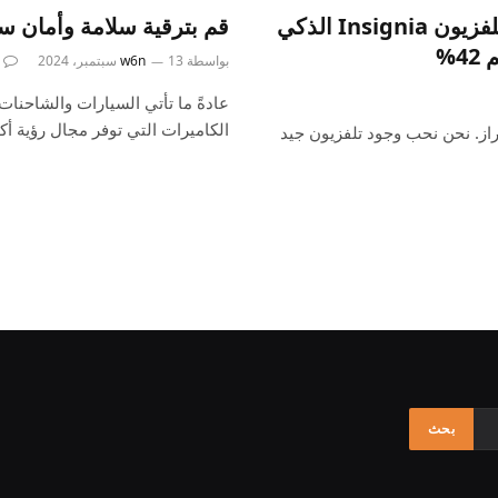
قم بتحويل إعداد الترفيه الخاص بك باستخدام تلفزيون Insignia الذكي
قم بترقية سلامة وأمان سيارتك ب
بواسطة
13 سبتمبر، 2024
w6n
عادةً ما تأتي السيارات والشاحنات
الكاميرات التي توفر مجال رؤية أك
ز. نحن نحب وجود تلفزيون جيد