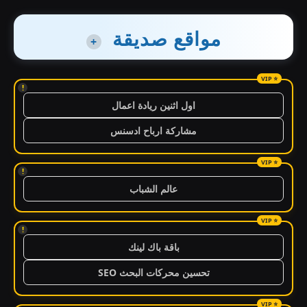
مواقع صديقة
+
!
اول اثنين ريادة اعمال
مشاركة ارباح ادسنس
!
عالم الشباب
!
باقة باك لينك
تحسين محركات البحث SEO