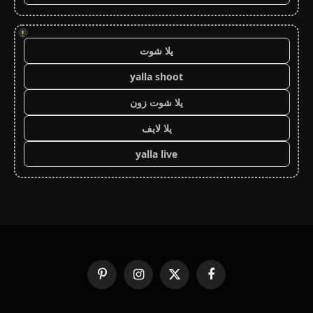
!
يلا شوت
yalla shoot
يلا شوت زون
يلا لايف
yalla live
فيسبوك
X
الانستغرام
بينتيريست
(Twitter)