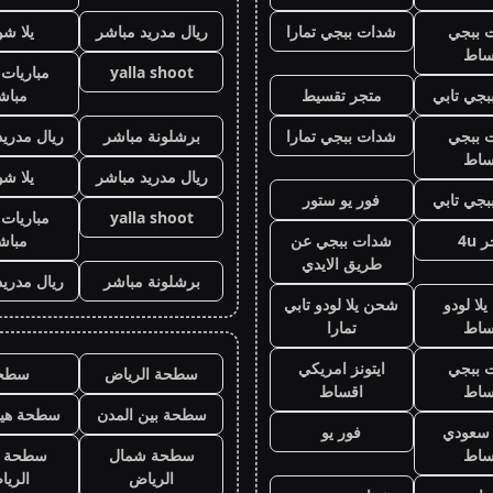
 ببجي
شدات ببجي تمارا
ريال مدريد مباشر
يلا ش
ساط
yalla shoot
مباريات 
جي تابي
متجر تقسيط
مباش
 ببجي
شدات ببجي تمارا
برشلونة مباشر
ريال مدريد
ساط
ريال مدريد مباشر
يلا ش
جي تابي
فور يو ستور
yalla shoot
مباريات 
 4u
شدات ببجي عن
مباش
طريق الايدي
برشلونة مباشر
ريال مدريد
لا لودو
شحن يلا لودو تابي
ساط
تمارا
 ببجي
ايتونز امريكي
سطحة الرياض
سطح
ساط
اقساط
سطحة بين المدن
سطحة هيد
ز سعودي
فور يو
ساط
سطحة شمال
سطحة 
الرياض
الري