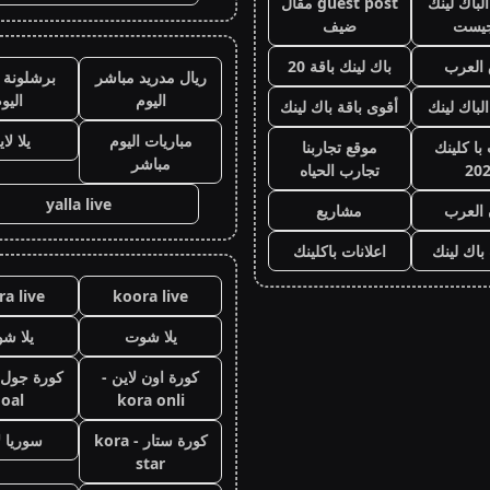
لباك لينك
guest post مقال
جيست
ضيف
العرب
باك لينك باقة 20
ريال مدريد مباشر
برشلونة 
اليوم
اليو
الباك لينك
أقوى باقة باك لينك
مباريات اليوم
يلا لا
با كلينك
موقع تجاربنا
مباشر
20
تجارب الحياه
yalla live
 العرب
مشاريع
 باك لينك
اعلانات باكلينك
a live
koora live
يلا شوت
يلا ش
كورة اون لاين -
oal
kora onli
كورة ستار - kora
سوريا ل
star