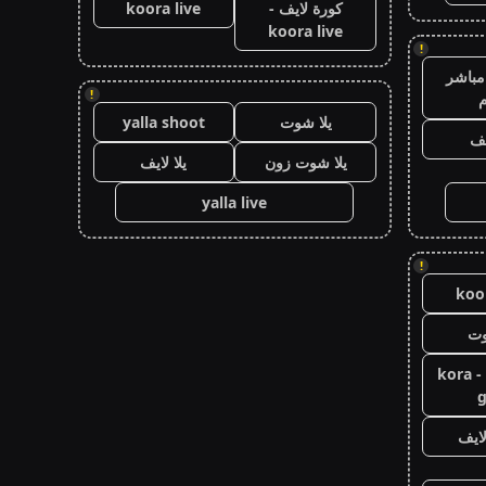
كورة لايف -
koora live
koora live
!
مباشر
!
م
يلا شوت
yalla shoot
يف
يلا شوت زون
يلا لايف
yalla live
!
koor
وت
كورة جول - kora
g
ايف