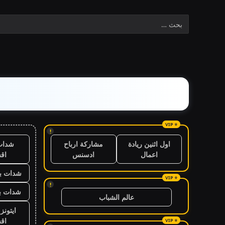
!
شدات
اول اثنين ريادة
مشاركة ارباح
اق
اعمال
ادسنس
شدات بب
!
شدات بب
عالم الشباب
ايتون
اق