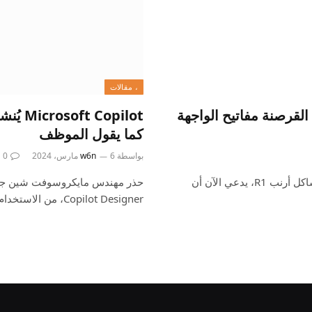
، مقالات
قرصنة مفاتيح الواجهة
opilot
كما يقول الموظف
بواسطة
6 مارس، 2024
w6n
0
الأرنب، الشركة التي تقف وراءها روتينية وربما تنطوي على مشاكل أرنب R1، يدعي الآن أن
Copilot Designer، من الاستخدام العام. في…