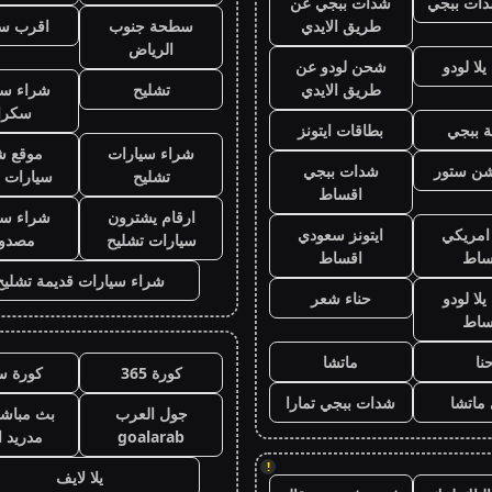
ات ببجي
شدات ببجي عن
طريق الايدي
سطحة جنوب
اقرب س
الرياض
لا لودو
شحن لودو عن
طريق الايدي
تشليح
شراء سي
سكرا
 ببجي
بطاقات ايتونز
شراء سيارات
موقع ش
يشن ستور
شدات ببجي
تشليح
سيارات 
اقساط
ارقام يشترون
شراء سي
 امريكي
ايتونز سعودي
سيارات تشليح
مصدو
ساط
اقساط
شراء سيارات قديمة تشليح
لا لودو
حناء شعر
ساط
نا
ماتشا
كورة 365
كورة س
ماتشا
شدات ببجي تمارا
جول العرب
بث مباشر
goalarab
مدريد ا
!
يلا لايف