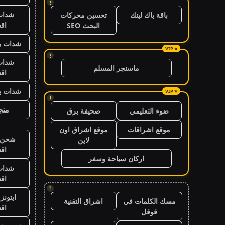
!
شدات
باقة باك لينك
تحسين محركات
اق
البحث SEO
شدات بب
!
شدات
ماسنجر المسلم
اق
شدات بب
!
متجر
ضوء التعليمي
صحيفة برق
موقع اشراقات
موقع اشراق اون
شحن ي
لاين
اق
اركان سياحة وسفر
شدات
اق
!
ايتون
مسك الكلمات في
اشراق التقنية
اق
قوقل