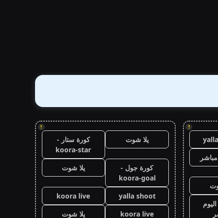
!
!
yall
يلا شوت
كورة ستار -
koora-star
مباشر
كورة جول -
يلا شوت
koora-goal
وت
koora live
yalla shoot
اليوم
ر
koora live
يلا شوت