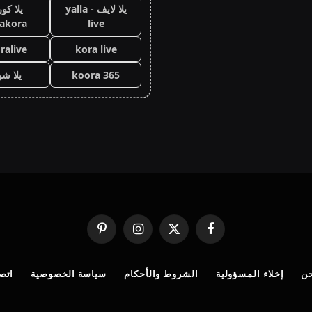
يلا لايف - yalla
يلا كور
lakora
live
ralive
kora live
koora 365
يلا ش
فيسبوك
X
الانستغرام
بينتيريست
(Twitter)
ن
إخلاء المسؤولية
الشروط والأحكام
سياسة الخصوصية
اتصل