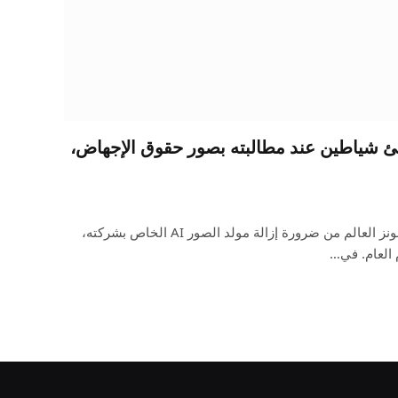
Microsoft C يُنشئ شياطين عند مطالبته بصور حقوق الإجهاض،
حذر مهندس مايكروسوفت شين جونز العالم من ضرورة إزالة مولد الصور AI الخاص بشركته،