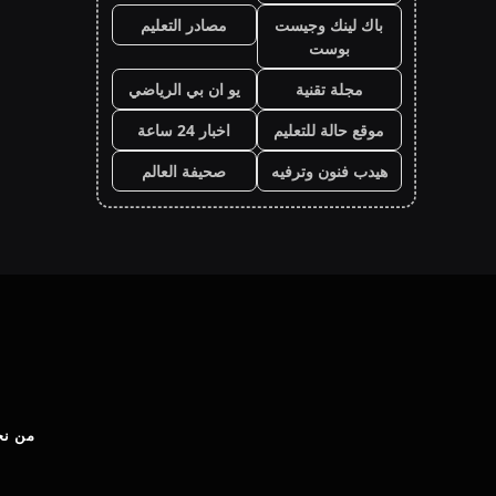
باك لينك وجيست
مصادر التعليم
بوست
مجلة تقنية
يو ان بي الرياضي
موقع حالة للتعليم
اخبار 24 ساعة
هيدب فنون وترفيه
صحيفة العالم
من نح