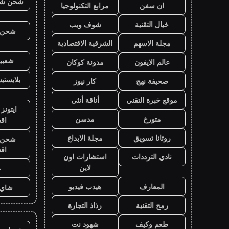
شحن شد
ان سفن
مرابع التكنولوجيا
خيال التقنية
شوف ويب
شحن ي
مجلة الاسهم
الشرقية الاقتصادية
شعبية
عالم الايفون
مدونة كوكان
بلايست
صحيفة نهج
كار نيوز
موقع خبرة التقني
أناقة أنثى
ايتونز
متورخ
مدسن
اق
روتانا تسويق
مجلة الابداع
شحن ي
اق
نادي الترددات
استشارات اون
لاين
ح
المعارف
هيدب فيديو
شاي 
رمح التقنية
رذاذ التجارة
طعم وكيف
شهود نت