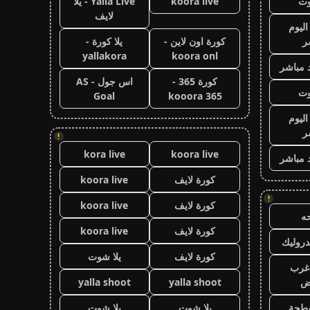
وت
koora live
Yalla Live - يلا
لايف
اليوم
ر
كورة اون لاين -
يلا كورة -
yallakora
koora onl
 مباشر
كورة 365 -
اس جول - AS
وت
Goal
kooora 365
اليوم
ر
!
kora live
koora live
 مباشر
كورة لايف
koora live
!
كورة لايف
koora live
ه
كورة لايف
koora live
روليك
كورة لايف
يلا شوت
غرب
اض
yalla shoot
yalla shoot
طحة
يلا شوت
يلا شوت