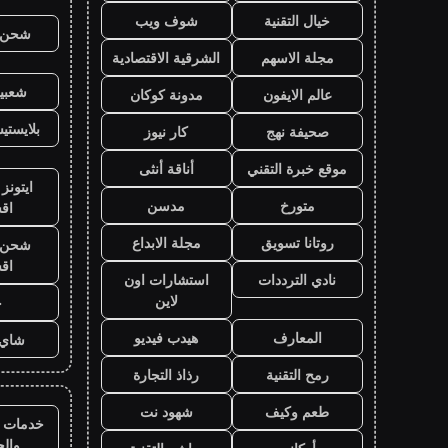
خيال التقنية
شوف ويب
شحن ي
مجلة الاسهم
الشرقية الاقتصادية
شعبية
عالم الايفون
مدونة كوكان
بلايست
صحيفة نهج
كار نيوز
موقع خبرة التقني
أناقة أنثى
ايتونز
متورخ
مدسن
اق
روتانا تسويق
مجلة الابداع
شحن ي
اق
نادي الترددات
استشارات اون
لاين
ح
المعارف
هيدب فيديو
شاي 
رمح التقنية
رذاذ التجارة
طعم وكيف
شهود نت
خدمات ا
وال