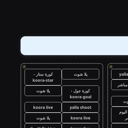
!
!
yall
يلا شوت
كورة ستار -
koora-star
مباشر
كورة جول -
يلا شوت
koora-goal
وت
koora live
yalla shoot
اليوم
ر
koora live
يلا شوت