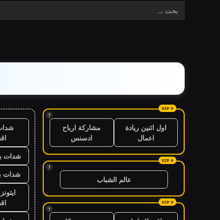
!
شدات
اول اثنين ريادة
مشاركة ارباح
اق
اعمال
ادسنس
شدات بب
!
شدات بب
عالم الشباب
ايتون
اق
!