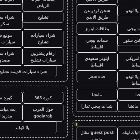
الرياض
لا لودو
شحن لودو عن
طريق الايدي
تشليح
شراء سي
سكرا
 ببجي
بطاقات ايتونز
شراء سيارات
موقع ش
يشن ستور
شدات ببجي
تشليح
سيارات 
اقساط
ارقام يشترون
شراء سي
 امريكي
ايتونز سعودي
سيارات تشليح
مصدو
ساط
اقساط
شراء سيارات قديمة تشليح
لا لودو
حناء شعر
ساط
نا
ماتشا
كورة 365
كورة س
ماتشا
شدات ببجي تمارا
جول العرب
بث مباشر
goalarab
مدريد ا
!
يلا لايف
لباك لينك
guest post مقال
جيست
ضيف