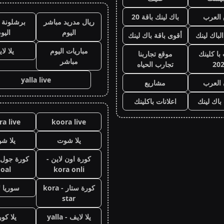
العرب
باك لينك باقة 20
ريال مدريد مباشر
برشلونة 
اليوم
اليو
الباك لينك
أقوى باقة باك لينك
مباريات اليوم
يلا لا
با كلينك
موقع تجاربنا
مباشر
20
تجارب الحياه
yalla live
 العرب
مشاريع
 باك لينك
اعلانات باكلينك
a live
koora live
يلا شوت
يلا ش
كورة اون لاين -
oal
kora onli
كورة ستار - kora
سوريا ل
star
يلا لايف - yalla
يلا كور