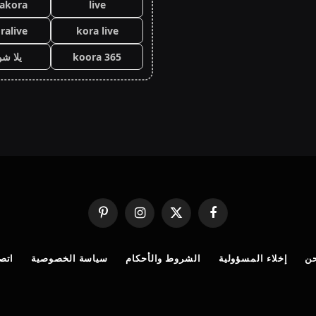
lakora
live
ralive
kora live
koora 365
يلا ش
فيسبوك
X
الانستغرام
بينتيريست
(Twitter)
ن
إخلاء المسؤولية
الشروط والأحكام
سياسة الخصوصية
اتصل