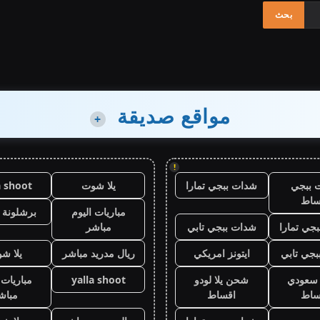
مواقع صديقة
+
!
 ببجي
شدات ببجي تمارا
يلا شوت
a shoot
ساط
مباريات اليوم
برشلونة 
جي تمارا
شدات ببجي تابي
مباشر
جي تابي
ايتونز امريكي
ريال مدريد مباشر
يلا ش
ز سعودي
شحن يلا لودو
yalla shoot
مباريات 
ساط
اقساط
مباش