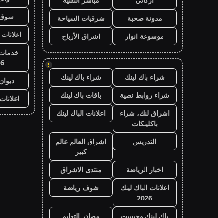
أركاني
مباشر التقنية
سوق 
مدونة صحبة
شرقيات السياحة
اعلانات 
موسوعة انوار
اشراق الأرباح
خدمات 
26
!
شراء باك لينك
شراء باك لينك
ديوان
شراء روابط نصية
باقات باك لينك
اعلانات
اشراق لنك، شراء
اعلانات الباك لينك
باكلينكات
التدريس
اشراق العالم عالم
كبير
اخبار الرياضة
منتدى الاشراق
اعلانات الباك لينك
شوف رياضة
2026
باك لينك وجيست
مصادر التعليم