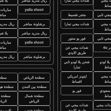
 ببجي
شدات ببجي تمارا
ريال مدريد مباشر
يلا ش
ساط
yalla shoot
مباريات 
جي تابي
متجر تقسيط
مباش
 ببجي
شدات ببجي تمارا
برشلونة مباشر
ريال مدريد
ساط
ريال مدريد مباشر
يلا ش
جي تابي
فور يو ستور
yalla shoot
مباريات 
 4u
شدات ببجي عن
مباش
طريق الايدي
برشلونة مباشر
ريال مدريد
لا لودو
شحن يلا لودو تابي
ساط
تمارا
 ببجي
ايتونز امريكي
سطحة الرياض
سطح
ساط
اقساط
سطحة بين المدن
سطحة هيد
ز سعودي
فور يو
ساط
سطحة شمال
سطحة 
الرياض
الري
ات ببجي
شدات ببجي عن
طريق الايدي
سطحة جنوب
اقرب س