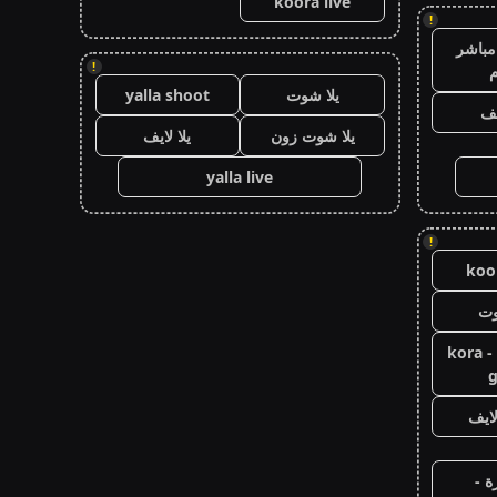
koora live
!
مباشر
!
م
يلا شوت
yalla shoot
يف
يلا شوت زون
يلا لايف
yalla live
!
koor
وت
كورة جول - kora
g
ايف
ة -