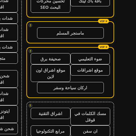
شدات
باقة باك لينك
تحسين محركات
اق
البحث SEO
شدات بب
!
شدات
ماسنجر المسلم
اق
شدات بب
!
متجر
ضوء التعليمي
صحيفة برق
موقع اشراقات
موقع اشراق اون
شحن ي
لاين
اق
اركان سياحة وسفر
شدات
اق
!
ايتون
مسك الكلمات في
اشراق التقنية
اق
قوقل
شحن شد
ان سفن
مرابع التكنولوجيا