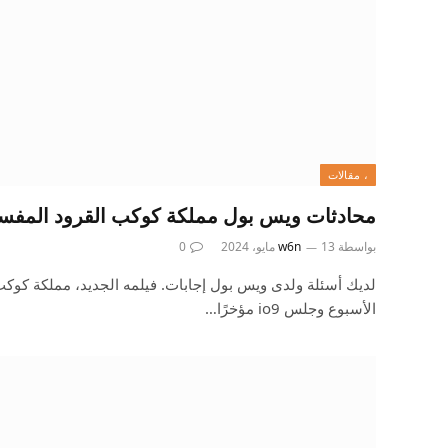
، مقالات
محادثات ويس بول مملكة كوكب القرود المفس
بواسطة
13 مايو، 2024
w6n
0
لديك أسئلة ولدى ويس بول إجابات. فيلمه الجديد، مملكة كوكب ا
الأسبوع وجلس io9 مؤخرًا…