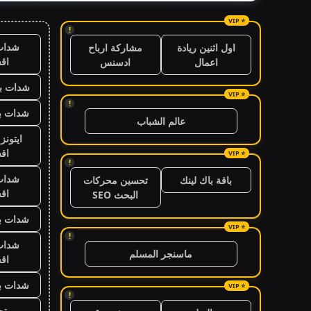
!
شدات
اول اثنين ريادة
مشاركة ارباح
اق
اعمال
ادسنس
شدات بب
!
شدات بب
عالم الشباب
ايتون
اق
!
شدات
باقة باك لينك
تحسين محركات
اق
البحث SEO
شدات بب
!
شدات
ماسنجر المسلم
اق
شدات بب
!
متجر