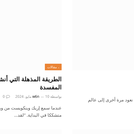
، مقالات
الطريقة المذهلة التي أنشأ
المفسدة
بواسطة
10 مايو، 2024
w6n
0
نعود مرة أخرى إلى عالم
عندما سمع إريك وينكويست من ويت
متشككا في البداية. “لقد…