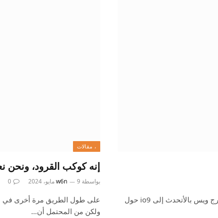
، مقالات
إنه كوكب القرود، ونحن 
بواسطة
9 مايو، 2024
w6n
0
“إنها مثل بداية الجزء التالي تقريبًا أكثر من نهاية هذا.” هذا المخرج ويس بالأتحدث إلى io9 حول
ولكن من المحتمل أن…