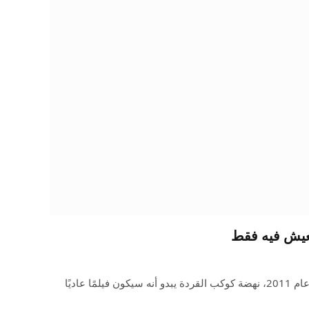
نعيش فيه فقط
على طول الطريق مرة أخرى في عام 2011، نهضة كوكب القردة يبدو أنه سيكون فيلمًا عاديًا