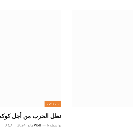
، مقالات
تظل الحرب من أجل كوكب 
بواسطة
6 مايو، 2024
w6n
0