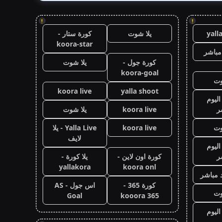
!
!
yall
يلا شوت
كورة ستار -
koora-star
مباشر
كورة جول -
يلا شوت
koora-goal
وت
koora live
yalla shoot
اليوم
ر
koora live
يلا شوت
وت
koora live
Yalla Live - يلا
لايف
اليوم
ر
كورة اون لاين -
يلا كورة -
yallakora
koora onl
 مباشر
كورة 365 -
اس جول - AS
وت
Goal
kooora 365
اليوم
ر