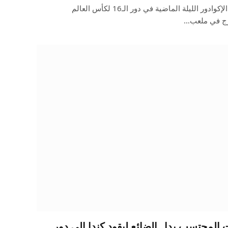
وتأهل فريق آخر!واجهت المكسيك الإكوادور الليلة الماضية في دور الـ16 لكأس العالم
المحتسب بدل الضائع ليقود كندا إلى دور