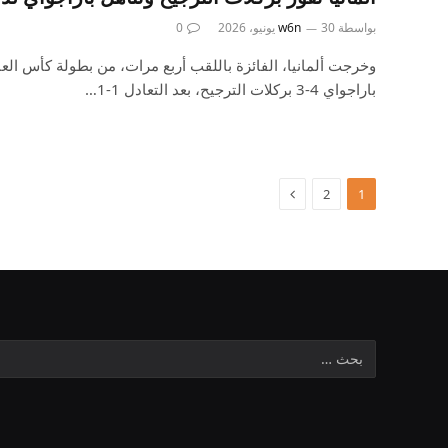
بواسطة
30 يونيو، 2026
w6n
0
باراجواي 4-3 بركلات الترجيح، بعد التعادل 1-1…
2
1