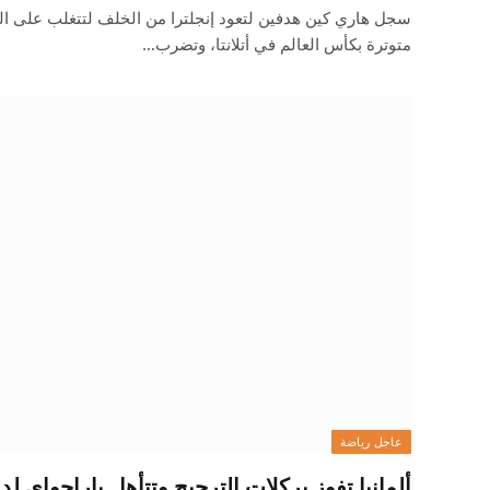
سجل هاري كين هدفين لتعود إنجلترا من الخلف لتتغلب على ال
متوترة بكأس العالم في أتلانتا، وتضرب…
عاجل رياضة
ألمانيا تفوز بركلات الترجيح وتتأهل باراجواي لدور 