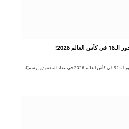
عالم 2026!
مع فوز كولومبيا على غانا، أصبح دور الـ 32 في كأس العالم 2026 في عداد المفقودين رسميًا.