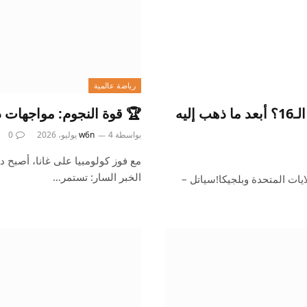
رياضة عالمية
متى كان الفوز الأخير للولايات المتحدة في دور الـ16؟ أبعد ما ذهب إليه
🏆 قوة النجوم: مواجهات دور الـ16 في كأس ال
بواسطة
4 يوليو، 2026
w6n
0
الخبر السار: تستمر…
ايات المتحدة وبلجيكا!سياتل –