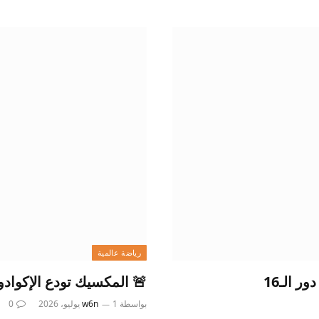
رياضة عالمية
 الـ16
🚨 المكسيك تودع الإكوادور
بواسطة
1 يوليو، 2026
w6n
0