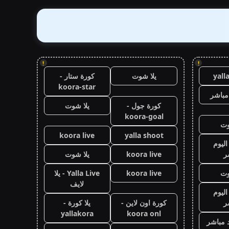
!
!
yall
يلا شوت
كورة ستار -
koora-star
مباشر
كورة جول -
يلا شوت
koora-goal
وت
koora live
yalla shoot
اليوم
ر
koora live
يلا شوت
وت
koora live
Yalla Live - يلا
لايف
اليوم
ر
كورة اون لاين -
يلا كورة -
yallakora
koora onl
 مباشر