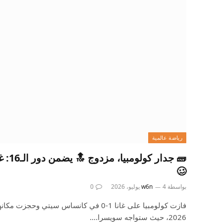
رياضة عالمية
🧱 جدا
🥴
بواسطة
4 يوليو، 2026
w6n
0
2026، حيث ستواجه سويسرا.…