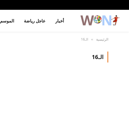
أخبار
عاجل رياضة
الموسم
الرئيسية
الـ16
»
الـ16