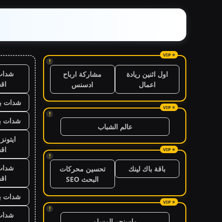
!
شدات
اول اثنين ريادة
مشاركة ارباح
اق
اعمال
ادسنس
شدات بب
!
شدات بب
عالم الشباب
ايتون
اق
!
شدات
باقة باك لينك
تحسين محركات
اق
البحث SEO
شدات بب
!
شدات
ماسنجر المسلم