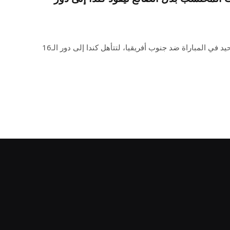
سجل ستيفن أوستاكيو الهدف الوحيد في المباراة ضد جنوب أفريقيا، لتتأهل كندا إلى دور الـ16