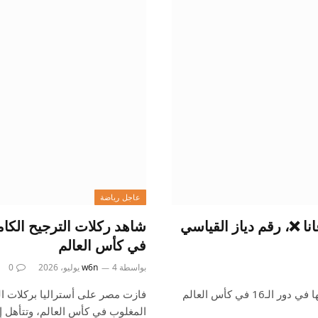
عاجل رياضة
ر كولومبيا، مزدوج 🔝 يضمن دور الـ16: غانا ❌، رقم دياز القياسي
في كأس العالم
بواسطة
4 يوليو، 2026
w6n
0
فازت كولومبيا على غانا 1-0 في كانساس سيتي وحجزت مكانها في دور الـ16 في كأس العالم
فازت مصر على أستراليا بركلات ا
المغلوب في كأس العالم، وتتأهل 